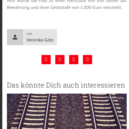
Nun wurde die Frau zu einer Haftstrafe von drei Jahren auf
Bewährung und einer Geldstrafe von 1.000 Euro verurteilt.
von
person
Veronika Götz
Das könnte Dich auch interessieren
Foto: Pixabay