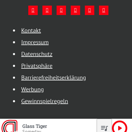
Kontakt
Impressum
Datenschutz
Privatsphäre
Barrierefreiheitserklärung
Werbung
Gewinnspielregeln
Glass Tiger
queue_music
play_arrow
Someday