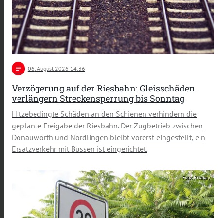
notes
06
. August 2026 14:36
Verzögerung auf der Riesbahn: Gleisschäden
verlängern Streckensperrung bis Sonntag
Hitzebedingte Schäden an den Schienen verhindern die
geplante Freigabe der Riesbahn. Der Zugbetrieb zwischen
Donauwörth und Nördlingen bleibt vorerst eingestellt, ein
Ersatzverkehr mit Bussen ist eingerichtet.
Foto: Pixabay