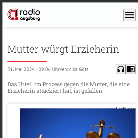
menu
Mutter würgt Erzieherin
headphones
chrome_reader_mode
31. Mai 2024
· 09:06 Uhr
Veronika Götz
Das Urteil im Prozess gegen die Mutter, die eine
Erzieherin attackiert hat, ist gefallen.
Foto: Pixabay