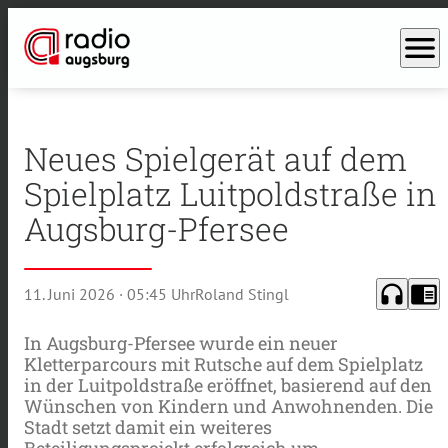
menu
Neues Spielgerät auf dem
Spielplatz Luitpoldstraße in
Augsburg-Pfersee
headphones
chrome_reader_mode
11. Juni 2026
· 05:45 Uhr
Roland Stingl
In Augsburg-Pfersee wurde ein neuer
Kletterparcours mit Rutsche auf dem Spielplatz
in der Luitpoldstraße eröffnet, basierend auf den
Wünschen von Kindern und Anwohnenden. Die
Stadt setzt damit ein weiteres
Beteiligungsprojekt erfolgreich um.