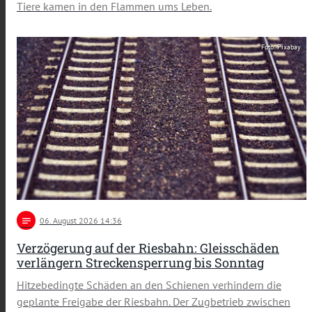
Tiere kamen in den Flammen ums Leben.
Foto: Pixabay
notes
06
. August 2026 14:36
Verzögerung auf der Riesbahn: Gleisschäden
verlängern Streckensperrung bis Sonntag
Hitzebedingte Schäden an den Schienen verhindern die
geplante Freigabe der Riesbahn. Der Zugbetrieb zwischen