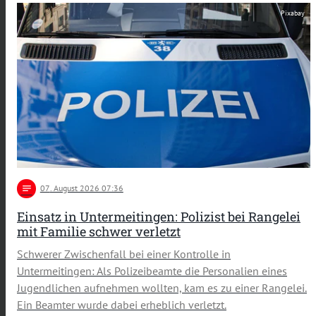
Pixabay
notes
07
. August 2026 07:36
Einsatz in Untermeitingen: Polizist bei Rangelei
mit Familie schwer verletzt
Schwerer Zwischenfall bei einer Kontrolle in
Untermeitingen: Als Polizeibeamte die Personalien eines
Jugendlichen aufnehmen wollten, kam es zu einer Rangelei.
Ein Beamter wurde dabei erheblich verletzt.