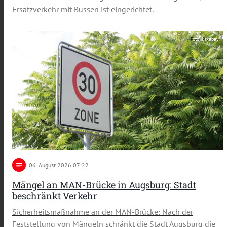
Ersatzverkehr mit Bussen ist eingerichtet.
Foto: Pixabay
notes
06
. August 2026 07:22
Mängel an MAN-Brücke in Augsburg: Stadt
beschränkt Verkehr
Sicherheitsmaßnahme an der MAN-Brücke: Nach der
Feststellung von Mängeln schränkt die Stadt Augsburg die