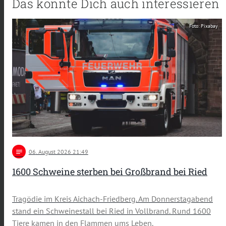
Das könnte Dich auch interessieren
Foto: Pixabay
notes
06
. August 2026 21:49
1600 Schweine sterben bei Großbrand bei Ried
Tragödie im Kreis Aichach-Friedberg. Am Donnerstagabend
stand ein Schweinestall bei Ried in Vollbrand. Rund 1600
Tiere kamen in den Flammen ums Leben.