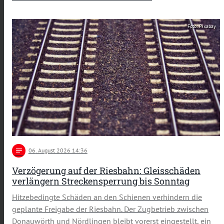
Foto: Pixabay
notes
06
. August 2026 14:36
Verzögerung auf der Riesbahn: Gleisschäden
verlängern Streckensperrung bis Sonntag
Hitzebedingte Schäden an den Schienen verhindern die
geplante Freigabe der Riesbahn. Der Zugbetrieb zwischen
Donauwörth und Nördlingen bleibt vorerst eingestellt, ein