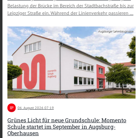
Belastung der Brücke im Bereich der Stadtbachstraße bis zur
Leipziger Straße ein. Während der Linienverkehr passieren …
Augsburger Lehmbaugruppe
notes
06
. August 2026 07:19
Grünes Licht für neue Grundschule: Momento
Schule startet im September in Augsburg-
Oberhausen