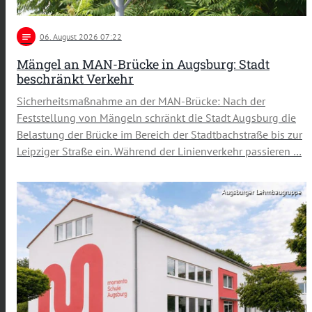
notes
06
. August 2026 07:22
Mängel an MAN-Brücke in Augsburg: Stadt
beschränkt Verkehr
Sicherheitsmaßnahme an der MAN-Brücke: Nach der
Feststellung von Mängeln schränkt die Stadt Augsburg die
Belastung der Brücke im Bereich der Stadtbachstraße bis zur
Leipziger Straße ein. Während der Linienverkehr passieren …
Augsburger Lehmbaugruppe