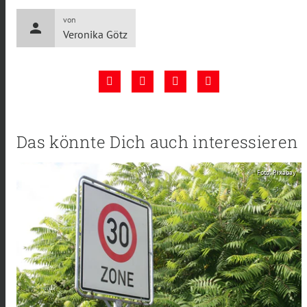
von
person
Veronika Götz
Das könnte Dich auch interessieren
Foto: Pixabay