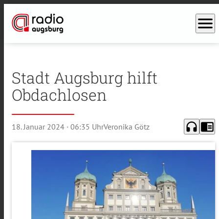
menu
Stadt Augsburg hilft
Obdachlosen
headphones
chrome_reader_mode
18. Januar 2024
· 06:35 Uhr
Veronika Götz