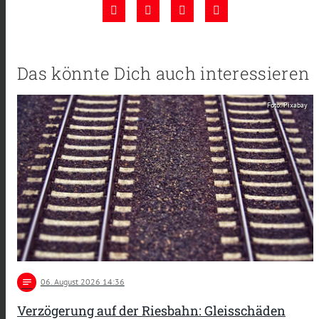
Das könnte Dich auch interessieren
Foto: Pixabay
notes
06
. August 2026 14:36
Verzögerung auf der Riesbahn: Gleisschäden