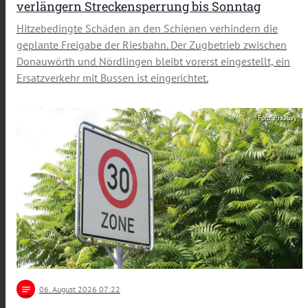
verlängern Streckensperrung bis Sonntag
Hitzebedingte Schäden an den Schienen verhindern die
geplante Freigabe der Riesbahn. Der Zugbetrieb zwischen
Donauwörth und Nördlingen bleibt vorerst eingestellt, ein
Ersatzverkehr mit Bussen ist eingerichtet.
Foto: Pixabay
notes
06
. August 2026 07:22