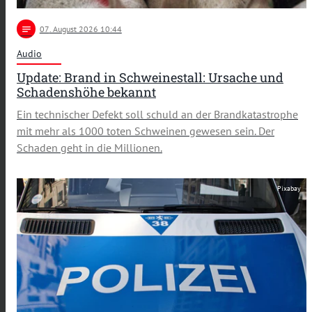
notes
07
. August 2026 10:44
Audio
Update: Brand in Schweinestall: Ursache und
Schadenshöhe bekannt
Ein technischer Defekt soll schuld an der Brandkatastrophe
mit mehr als 1000 toten Schweinen gewesen sein. Der
Schaden geht in die Millionen.
Pixabay