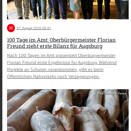
notes
07
. August 2026 06:47
100 Tage im Amt: Oberbürgermeister Florian
Freund zieht erste Bilanz für Augsburg
Nach 100 Tagen im Amt präsentiert Oberbürgermeister
Florian Freund erste Ergebnisse für Augsburg. Während
Projekte an Schulen vorankommen, gibt es beim
Öffentlichen Nahverkehr noch Verzögerungen.
Mark Stebnickl/ Pexels