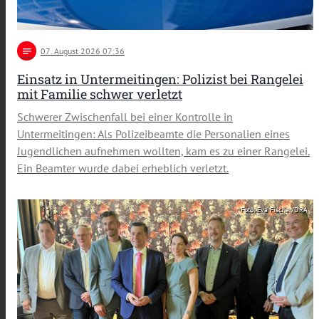
notes
07
. August 2026 07:36
Einsatz in Untermeitingen: Polizist bei Rangelei
mit Familie schwer verletzt
Schwerer Zwischenfall bei einer Kontrolle in
Untermeitingen: Als Polizeibeamte die Personalien eines
Jugendlichen aufnehmen wollten, kam es zu einer Rangelei.
Ein Beamter wurde dabei erheblich verletzt.
Foto: Eva Fischer/DRA