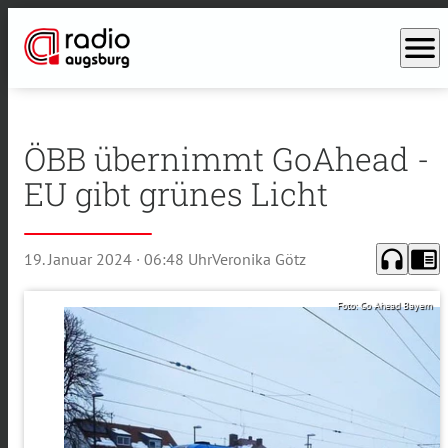
menu
ÖBB übernimmt GoAhead -
EU gibt grünes Licht
headphones
chrome_reader_mode
19. Januar 2024
· 06:48 Uhr
Veronika Götz
Foto: Go Ahead Bayern