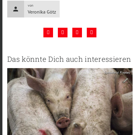
von
person
Veronika Götz
Das könnte Dich auch interessieren
Symbolbild: Pixabay