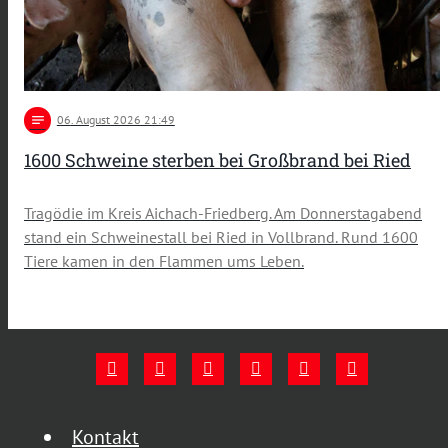
notes
06
. August 2026 21:49
1600 Schweine sterben bei Großbrand bei Ried
Tragödie im Kreis Aichach-Friedberg. Am Donnerstagabend
stand ein Schweinestall bei Ried in Vollbrand. Rund 1600
Tiere kamen in den Flammen ums Leben.
Kontakt