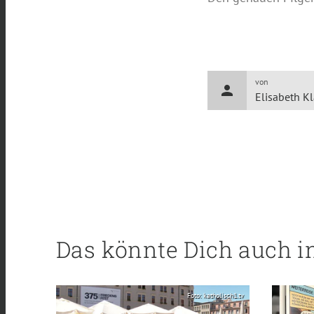
von
person
Elisabeth K
Das könnte Dich auch i
Foto: katholisch1.tv