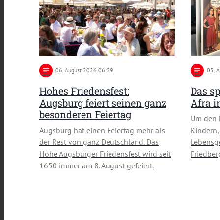
notes
06
. August 2026 06:29
notes
05
. 
Hohes Friedensfest:
Das sp
Augsburg feiert seinen ganz
Afra 
besonderen Feiertag
Um den 
Augsburg hat einen Feiertag mehr als
Kindern,
der Rest von ganz Deutschland. Das
Lebensge
Hohe Augsburger Friedensfest wird seit
Friedber
1650 immer am 8. August gefeiert.