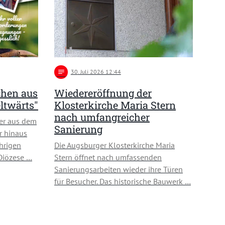
notes
30
. Juli 2026 12:44
chen aus
Wiedereröffnung der
ltwärts"
Klosterkirche Maria Stern
nach umfangreicher
er aus dem
Sanierung
r hinaus
hrigen
Die Augsburger Klosterkirche Maria
 Diözese …
Stern öffnet nach umfassenden
Sanierungsarbeiten wieder ihre Türen
für Besucher. Das historische Bauwerk …