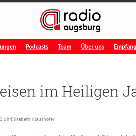
tungen
Podcasts
Team
Über uns
Empfan
reisen im Heiligen J
00 Uhr
Elisabeth Klaushofer