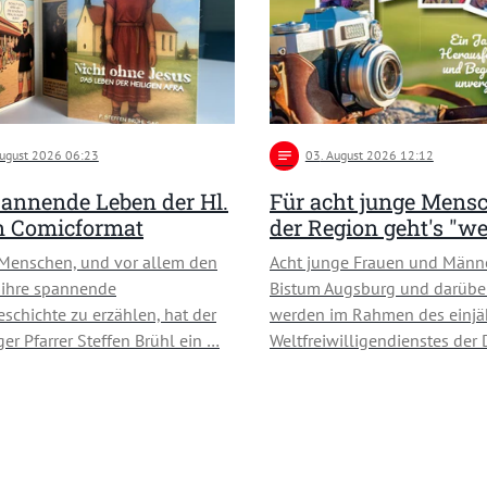
August 2026 06:23
notes
03
. August 2026 12:12
annende Leben der Hl.
Für acht junge Mens
in Comicformat
der Region geht's "we
Menschen, und vor allem den
Acht junge Frauen und Männ
 ihre spannende
Bistum Augsburg und darübe
schichte zu erzählen, hat der
werden im Rahmen des einjä
ger Pfarrer Steffen Brühl ein …
Weltfreiwilligendienstes der