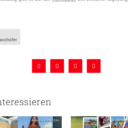
laushofer
nteressieren
Foto: Eva Fischer/DRA
Foto: Weltf