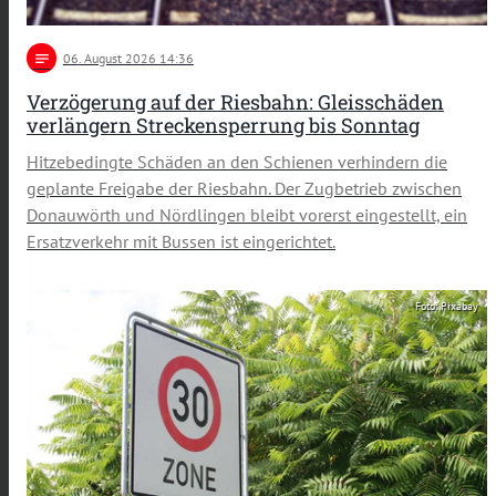
notes
06
. August 2026 14:36
Verzögerung auf der Riesbahn: Gleisschäden
verlängern Streckensperrung bis Sonntag
Hitzebedingte Schäden an den Schienen verhindern die
geplante Freigabe der Riesbahn. Der Zugbetrieb zwischen
Donauwörth und Nördlingen bleibt vorerst eingestellt, ein
Ersatzverkehr mit Bussen ist eingerichtet.
Foto: Pixabay