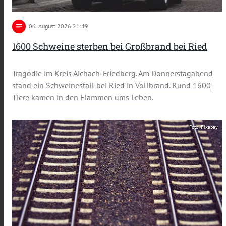
notes
06
. August 2026 21:49
1600 Schweine sterben bei Großbrand bei Ried
Tragödie im Kreis Aichach-Friedberg. Am Donnerstagabend
stand ein Schweinestall bei Ried in Vollbrand. Rund 1600
Tiere kamen in den Flammen ums Leben.
Foto: Pixabay