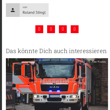
von
person
Roland Stingl
Das könnte Dich auch interessieren
Foto: Pixabay