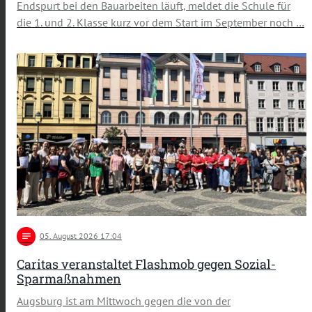
Endspurt bei den Bauarbeiten läuft, meldet die Schule für
die 1. und 2. Klasse kurz vor dem Start im September noch …
notes
05
. August 2026 17:04
Caritas veranstaltet Flashmob gegen Sozial-
Sparmaßnahmen
Augsburg ist am Mittwoch gegen die von der