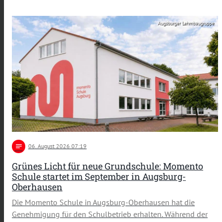
Augsburger Lehmbaugruppe
notes
06
. August 2026 07:19
Grünes Licht für neue Grundschule: Momento
Schule startet im September in Augsburg-
Oberhausen
Die Momento Schule in Augsburg-Oberhausen hat die
Genehmigung für den Schulbetrieb erhalten. Während der