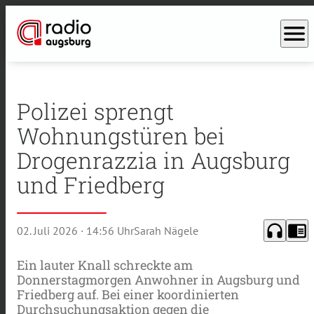
menu
Polizei sprengt
Wohnungstüren bei
Drogenrazzia in Augsburg
und Friedberg
headphones
chrome_reader_mode
02. Juli 2026
· 14:56 Uhr
Sarah Nägele
Ein lauter Knall schreckte am
Donnerstagmorgen Anwohner in Augsburg und
Friedberg auf. Bei einer koordinierten
Durchsuchungsaktion gegen die