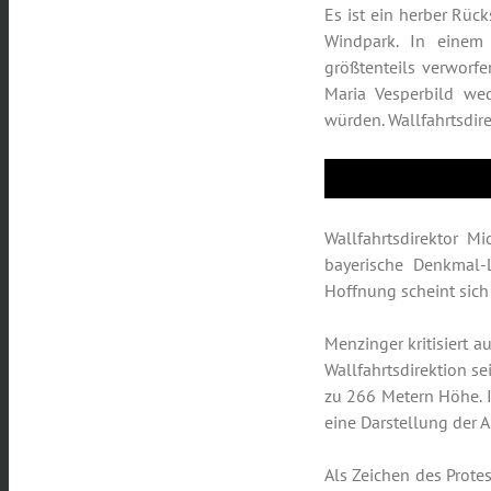
Es ist ein herber Rüc
Windpark. In einem 
größtenteils verworf
Maria Vesperbild wed
würden. Wallfahrtsdir
Wallfahrtsdirektor M
bayerische Denkmal-
Hoffnung scheint sich
Menzinger kritisiert 
Wallfahrtsdirektion s
zu 266 Metern Höhe. 
eine Darstellung der
Als Zeichen des Prot