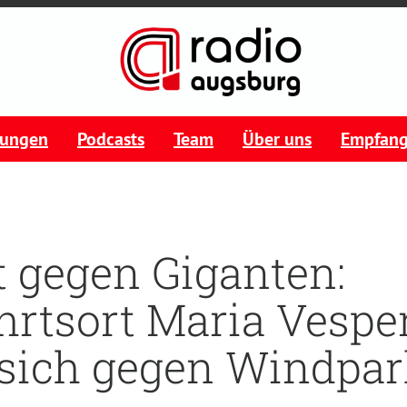
tungen
Podcasts
Team
Über uns
Empfan
t gegen Giganten:
hrtsort Maria Vespe
sich gegen Windpar