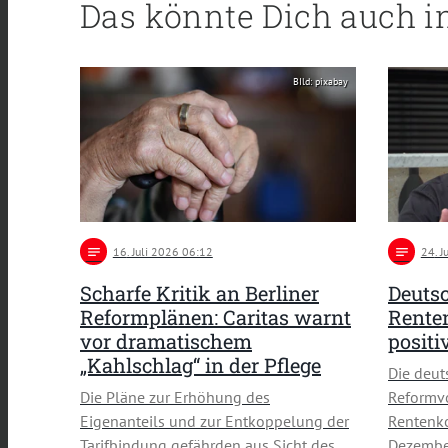
Das könnte Dich auch i
BIld: pixabay
notes
16
. Juli 2026 06:12
notes
24
. 
Scharfe Kritik an Berliner
Deuts
Reformplänen: Caritas warnt
Rente
vor dramatischem
positi
„Kahlschlag“ in der Pflege
Die deut
Die Pläne zur Erhöhung des
Reformv
Eigenanteils und zur Entkoppelung der
Rentenko
Tarifbindung gefährden aus Sicht des
Dezember