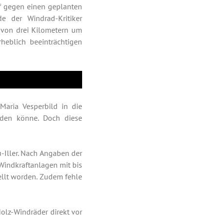
pf gegen einen geplanten
 der Windrad-Kritiker
 von drei Kilometern um
heblich beeinträchtigen
Maria Vesperbild in die
rden könne. Doch diese
-Iller. Nach Angaben der
 Windkraftanlagen mit bis
ellt worden. Zudem fehle
olz-Windräder direkt vor