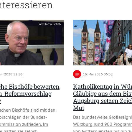
nteressieren
Foto: Katholisch1tv
Juni 2026 11:16
notes
16
. Mai 2026 06:32
che Bischöfe bewerten
Katholikentag in Wür
n-Reformvorschlag
Gläubige aus dem Bi
v
Augsburg setzen Zeic
Mut
schen Bischöfe sind mit den
orschlägen der Bundes-
Das bundesweite Großereignis
mmission zufrieden. Im
Würzburg rund 900 Program
 hatten sie selbst …
von Gottesdiensten bis hin z