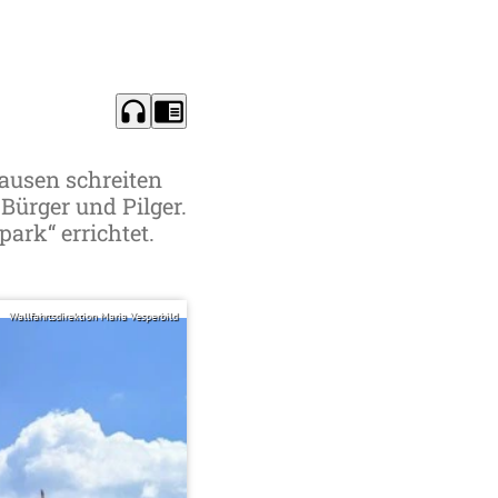
headphones
chrome_reader_mode
hausen schreiten
Bürger und Pilger.
ark“ errichtet.
Wallfahrtsdirektion Maria Vesperbild