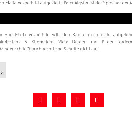
n Maria Vesperbild aufgestellt. Peter Aigster ist der Sprecher der A
ion von Maria Vesperbild will den Kampf noch nicht aufgeben
indestens 5 Kilometern. Viele Bürger und Pilger forder
zinger schließt auch rechtliche Schritte nicht aus.
tz