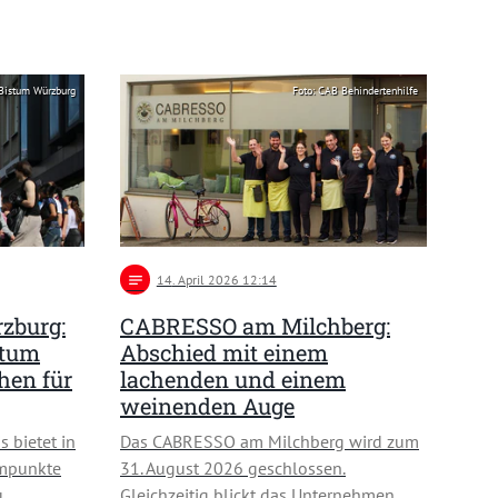
Bistum Würzburg
Foto: CAB Behindertenhilfe
notes
14
. April 2026 12:14
zburg:
CABRESSO am Milchberg:
stum
Abschied mit einem
hen für
lachenden und einem
weinenden Auge
 bietet in
Das CABRESSO am Milchberg wird zum
mpunkte
31. August 2026 geschlossen.
u
Gleichzeitig blickt das Unternehmen