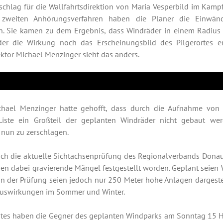
kschlag für die Wallfahrtsdirektion von Maria Vesperbild im Kam
zweiten Anhörungsverfahren haben die Planer die Einwände
en. Sie kamen zu dem Ergebnis, dass Windräder in einem Radius
er die Wirkung noch das Erscheinungsbild des Pilgerortes er
ektor Michael Menzinger sieht das anders.
ichael Menzinger hatte gehofft, dass durch die Aufnahme von 
Liste ein Großteil der geplanten Windräder nicht gebaut we
 nun zu zerschlagen.
auch die aktuelle Sichtachsenprüfung des Regionalverbands Donau
eien dabei gravierende Mängel festgestellt worden. Geplant seien
In der Prüfung seien jedoch nur 250 Meter hohe Anlagen dargest
 Auswirkungen im Sommer und Winter.
estes haben die Gegner des geplanten Windparks am Sonntag 15 H