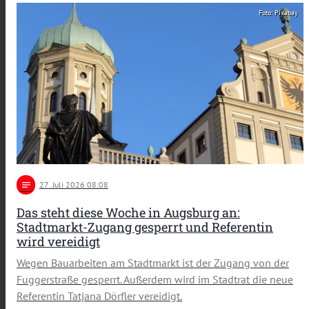
Foto: Pixabay
notes
27
. Juli 2026 08:08
Das steht diese Woche in Augsburg an:
Stadtmarkt-Zugang gesperrt und Referentin
wird vereidigt
Wegen Bauarbeiten am Stadtmarkt ist der Zugang von der
Fuggerstraße gesperrt. Außerdem wird im Stadtrat die neue
Referentin Tatjana Dörfler vereidigt.