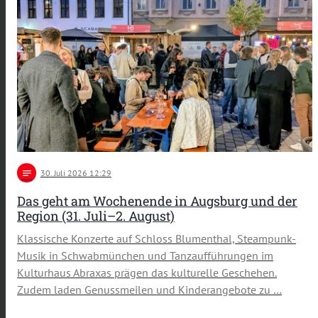
notes
30
. Juli 2026 12:29
Das geht am Wochenende in Augsburg und der
Region (31. Juli–2. August)
Klassische Konzerte auf Schloss Blumenthal, Steampunk-
Musik in Schwabmünchen und Tanzaufführungen im
Kulturhaus Abraxas prägen das kulturelle Geschehen.
Zudem laden Genussmeilen und Kinderangebote zu …