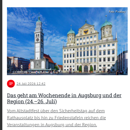
Foto: Pixabay
notes
24
. Juli 2026 12:42
Das geht am Wochenende in Augsburg und der
Region (24.–26. Juli)
Vom Altstadtfest über den Sicherheitstag auf dem
Rathausplatz bis hin zu Friedenstafeln reichen die
Veranstaltungen in Augsburg und der Region.