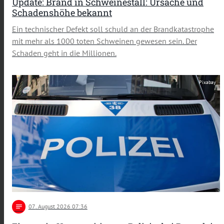
Update: Brand in Schweinestall: Ursache und
Schadenshöhe bekannt
Ein technischer Defekt soll schuld an der Brandkatastrophe
mit mehr als 1000 toten Schweinen gewesen sein. Der
Schaden geht in die Millionen.
Pixabay
notes
07
. August 2026 07:36