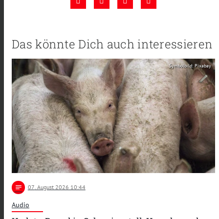
Das könnte Dich auch interessieren
Symbolbild: Pixabay
notes
07
. August 2026 10:44
Audio