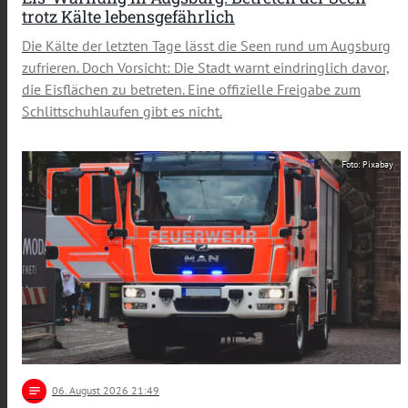
trotz Kälte lebensgefährlich
Die Kälte der letzten Tage lässt die Seen rund um Augsburg
zufrieren. Doch Vorsicht: Die Stadt warnt eindringlich davor,
die Eisflächen zu betreten. Eine offizielle Freigabe zum
Schlittschuhlaufen gibt es nicht.
Foto: Pixabay
notes
06
. August 2026 21:49