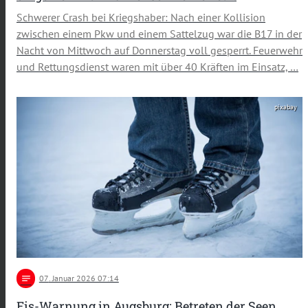
Schwerer Crash bei Kriegshaber: Nach einer Kollision
zwischen einem Pkw und einem Sattelzug war die B17 in der
Nacht von Mittwoch auf Donnerstag voll gesperrt. Feuerwehr
und Rettungsdienst waren mit über 40 Kräften im Einsatz, …
pixabay
notes
07
. Januar 2026 07:14
Eis-Warnung in Augsburg: Betreten der Seen