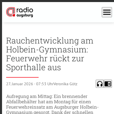
menu
Rauchentwicklung am
Holbein-Gymnasium:
Feuerwehr rückt zur
Sporthalle aus
headphones
chrome_reader_mode
27. Januar 2026
· 07:53 Uhr
Veronika Götz
Aufregung am Mittag: Ein brennender
Abfallbehälter hat am Montag für einen
Feuerwehreinsatz am Augsburger Holbein-
Gymnasium gesorgt. Dank der schnellen