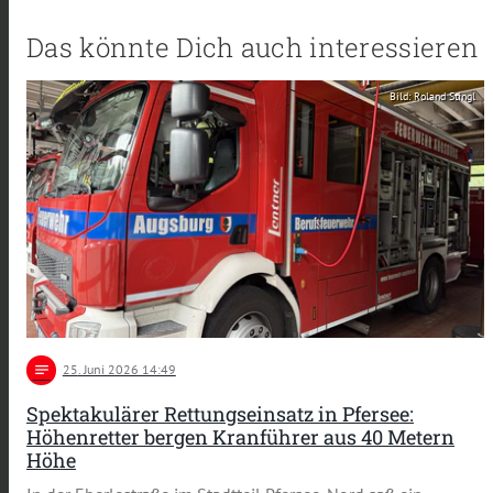
Das könnte Dich auch interessieren
Bild: Roland Stingl
notes
25
. Juni 2026 14:49
Spektakulärer Rettungseinsatz in Pfersee:
Höhenretter bergen Kranführer aus 40 Metern
Höhe