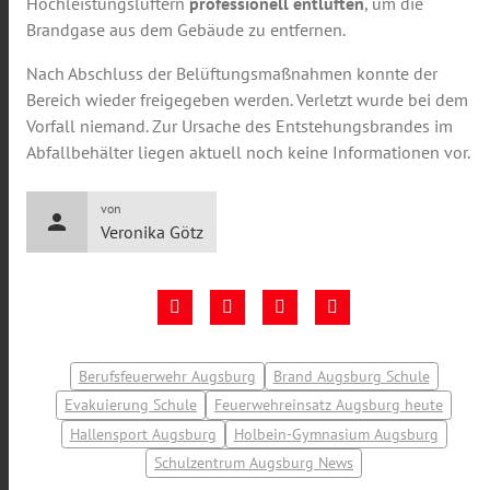
Hochleistungslüftern
professionell entlüften
, um die
Brandgase aus dem Gebäude zu entfernen.
Nach Abschluss der Belüftungsmaßnahmen konnte der
Bereich wieder freigegeben werden. Verletzt wurde bei dem
Vorfall niemand. Zur Ursache des Entstehungsbrandes im
Abfallbehälter liegen aktuell noch keine Informationen vor.
von
person
Veronika Götz
Berufsfeuerwehr Augsburg
Brand Augsburg Schule
Evakuierung Schule
Feuerwehreinsatz Augsburg heute
Hallensport Augsburg
Holbein-Gymnasium Augsburg
Schulzentrum Augsburg News