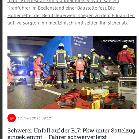
In der Eberlestraße im Stadtteil Pfersee-Nord saß ein
Kranführer im Bedienstand einer Baustelle fest. Die
Höhenretter der Berufsfeuerwehr stiegen zu dem Erkrankten
auf, versorgten ihn medizinisch und seilten ihn sicher ab.
Berufsfeuerwehr Augsburg
notes
12
. März 2026 09:12
Schwerer Unfall auf der B17: Pkw unter Sattelzug
eingeklemmt – Fahrer schwerverletzt