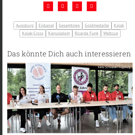
Augsburg
Eiskanal
Gesamtsieg
Goldmedaille
Kajak
Kajak-Cross
Kanuslalom
Ricarda Funk
Weltcup
Das könnte Dich auch interessieren
Kanu Schwaben Augsburg