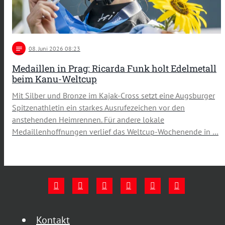
notes
08
. Juni 2026 08:23
Medaillen in Prag: Ricarda Funk holt Edelmetall
beim Kanu-Weltcup
Mit Silber und Bronze im Kajak-Cross setzt eine Augsburger
Spitzenathletin ein starkes Ausrufezeichen vor den
anstehenden Heimrennen. Für andere lokale
Medaillenhoffnungen verlief das Weltcup-Wochenende in …
Kontakt