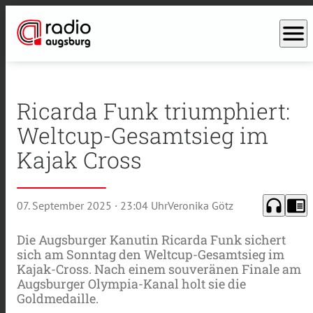
menu
Ricarda Funk triumphiert:
Weltcup-Gesamtsieg im
Kajak Cross
headphones
chrome_reader_mode
07. September 2025
· 23:04 Uhr
Veronika Götz
Die Augsburger Kanutin Ricarda Funk sichert
sich am Sonntag den Weltcup-Gesamtsieg im
Kajak-Cross. Nach einem souveränen Finale am
Augsburger Olympia-Kanal holt sie die
Goldmedaille.