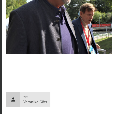
von
person
Veronika Götz