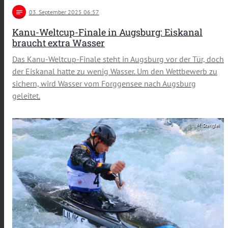
notes
03
. September 2025 06:57
Kanu-Weltcup-Finale in Augsburg: Eiskanal
braucht extra Wasser
Das Kanu-Weltcup-Finale steht in Augsburg vor der Tür, doch
der Eiskanal hatte zu wenig Wasser. Um den Wettbewerb zu
sichern, wird Wasser vom Forggensee nach Augsburg
geleitet.
M. Stenglei