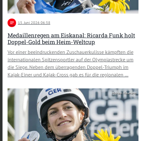
notes
15
. Juni 2026 06:58
Medaillenregen am Eiskanal: Ricarda Funk holt
Doppel-Gold beim Heim-Weltcup
Vor einer beeindruckenden Zuschauerkulisse kämpften die
internationalen Spitzensportler auf der Olympiastrecke um
die Siege. Neben dem überragenden Doppel-Triumph im
Kajak-Einer und Kajak-Cross gab es für die regionalen …
Michael Neumann