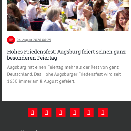
notes
06
. August 2026 06:29
Hohes Friedensfest: Augsburg feiert seinen ganz
besonderen Feiertag
Augsburg hat einen Feiertag mehr als der Rest von ganz
Deutschland. Das Hohe Augsburger Friedensfest wird seit
1650 immer am 8. August gefeiert.