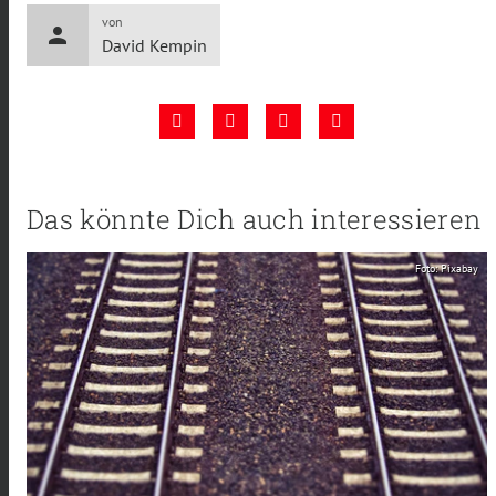
von
person
David Kempin
Das könnte Dich auch interessieren
Foto: Pixabay