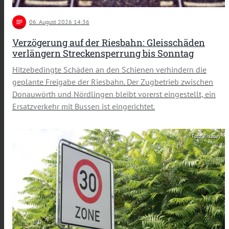
notes
06
. August 2026 14:36
Verzögerung auf der Riesbahn: Gleisschäden
verlängern Streckensperrung bis Sonntag
Hitzebedingte Schäden an den Schienen verhindern die
geplante Freigabe der Riesbahn. Der Zugbetrieb zwischen
Donauwörth und Nördlingen bleibt vorerst eingestellt, ein
Ersatzverkehr mit Bussen ist eingerichtet.
Foto: Pixabay