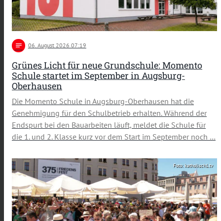
notes
06
. August 2026 07:19
Grünes Licht für neue Grundschule: Momento
Schule startet im September in Augsburg-
Oberhausen
Die Momento Schule in Augsburg-Oberhausen hat die
Genehmigung für den Schulbetrieb erhalten. Während der
Endspurt bei den Bauarbeiten läuft, meldet die Schule für
die 1. und 2. Klasse kurz vor dem Start im September noch …
Foto: katholisch1.tv