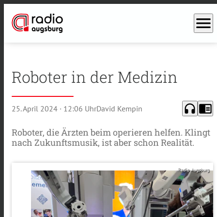
menu
Roboter in der Medizin
headphones
chrome_reader_mode
25. April 2024
· 12:06 Uhr
David Kempin
Roboter, die Ärzten beim operieren helfen. Klingt
nach Zukunftsmusik, ist aber schon Realität.
Radio Augsburg