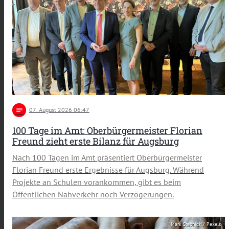
notes
07
. August 2026 06:47
100 Tage im Amt: Oberbürgermeister Florian
Freund zieht erste Bilanz für Augsburg
Nach 100 Tagen im Amt präsentiert Oberbürgermeister
Florian Freund erste Ergebnisse für Augsburg. Während
Projekte an Schulen vorankommen, gibt es beim
Öffentlichen Nahverkehr noch Verzögerungen.
Mark Stebnickl/ Pexels