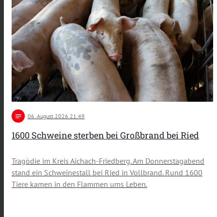
notes
06
. August 2026 21:49
1600 Schweine sterben bei Großbrand bei Ried
Tragödie im Kreis Aichach-Friedberg. Am Donnerstagabend
stand ein Schweinestall bei Ried in Vollbrand. Rund 1600
Tiere kamen in den Flammen ums Leben.