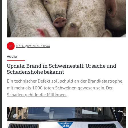
notes
07
. August 2026 10:44
Audio
Update: Brand in Schweinestall: Ursache und
Schadenshöhe bekannt
Ein technischer Defekt soll schuld an der Brandkatastrophe
mit mehr als 1000 toten Schweinen gewesen sein. Der
Schaden geht in die Millionen.
Pixabay