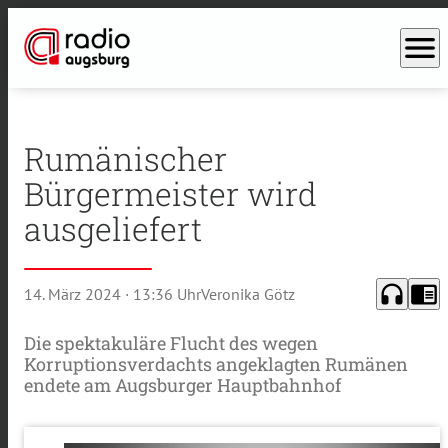
menu
Rumänischer
Bürgermeister wird
ausgeliefert
headphones
chrome_reader_mode
14. März 2024
· 13:36 Uhr
Veronika Götz
Die spektakuläre Flucht des wegen
Korruptionsverdachts angeklagten Rumänen
endete am Augsburger Hauptbahnhof