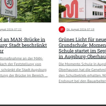
August 2026 07:22
notes
06
. August 2026 07:19
l an MAN-Brücke in
Grünes Licht für neu
rg: Stadt beschränkt
Grundschule: Momen
hr
Schule startet im Se
in Augsburg-Oberha
eitsmaßnahme an der MAN-
Nach der Feststellung von
Die Momento Schule in Augs
schränkt die Stadt Augsburg
Oberhausen hat die Genehmi
stung der Brücke im Bereich …
den Schulbetrieb erhalten. W
Endspurt bei den Bauarbeiten