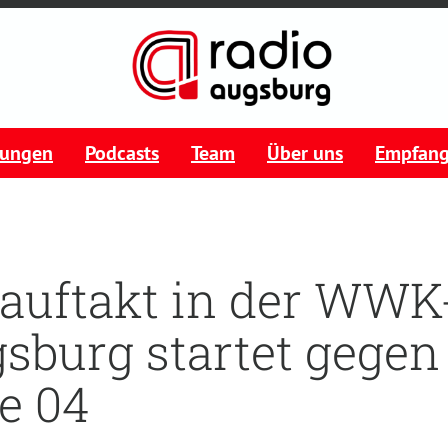
tungen
Podcasts
Team
Über uns
Empfan
auftakt in der WWK
sburg startet gegen
e 04