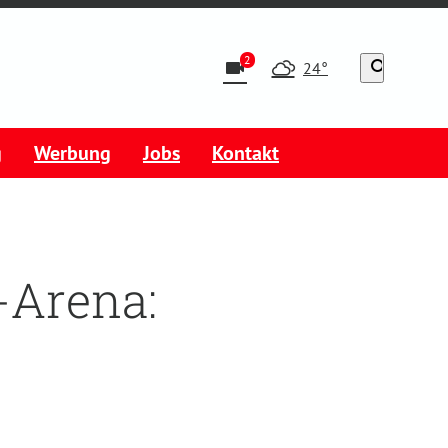
2
videocam
search
24°
g
Werbung
Jobs
Kontakt
-Arena: