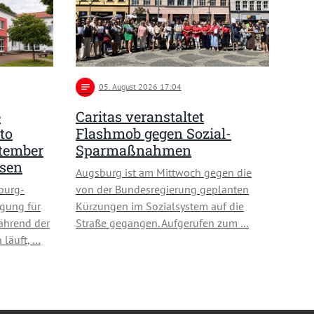
notes
05
. August 2026 17:04
e
Caritas veranstaltet
to
Flashmob gegen Sozial-
ptember
Sparmaßnahmen
usen
Augsburg ist am Mittwoch gegen die
burg-
von der Bundesregierung geplanten
gung für
Kürzungen im Sozialsystem auf die
ährend der
Straße gegangen. Aufgerufen zum …
 läuft, …