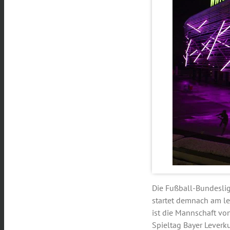
Die Fußball-Bundeslig
startet demnach am l
ist die Mannschaft vo
Spieltag Bayer Leverk