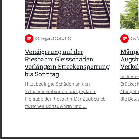
notes
06
. August 2026 14:36
notes
06
. 
Verzögerung auf der
Mänge
Riesbahn: Gleisschäden
Augsbu
verlängern Streckensperrung
Verke
bis Sonntag
Sicherh
Hitzebedingte Schäden an den
Brücke: 
Schienen verhindern die geplante
Mängeln 
Freigabe der Riesbahn. Der Zugbetrieb
die Bela
zwischen Donauwörth und …