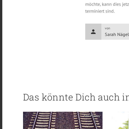
möchte, kann dies jetz
terminiert sind.
von
person
Sarah Näge
Das könnte Dich auch i
Foto: Pixabay