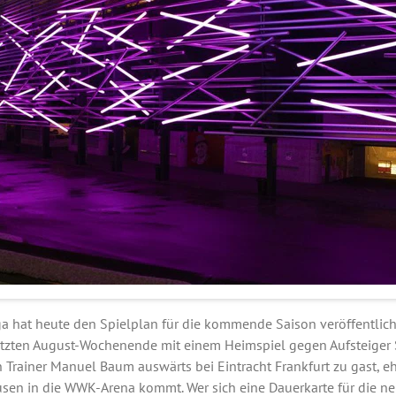
a hat heute den Spielplan für die kommende Saison veröffentlich
etzten August-Wochenende mit einem Heimspiel gegen Aufsteiger 
n Trainer Manuel Baum auswärts bei Eintracht Frankfurt zu gast, e
usen in die WWK-Arena kommt. Wer sich eine Dauerkarte für die ne