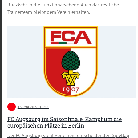
Rückkehr in die Funktionärsebene. Auch das restliche
Trainerteam bleibt dem Verein erhalten.
notes
15
. Mai 2026 19:11
FC Augsburg im Saisonfinale: Kampf um die
europäischen Plätze in Berlin
Der FC Augsburg steht vor einem entscheidenden Spieltag