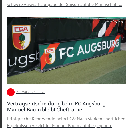
schwere Auswärtsaufgabe der Saison auf die Mannschaft …
Radio Augsburg
notes
21
. Mai 2026 06:28
Vertragsentscheidung beim FC Augsburg:
Manuel Baum bleibt Cheftrainer
Erfolgreiche Kehrtwende beim FCA: Nach starken sportlichen
Ergebnissen verzichtet Manuel Baum auf die geplante