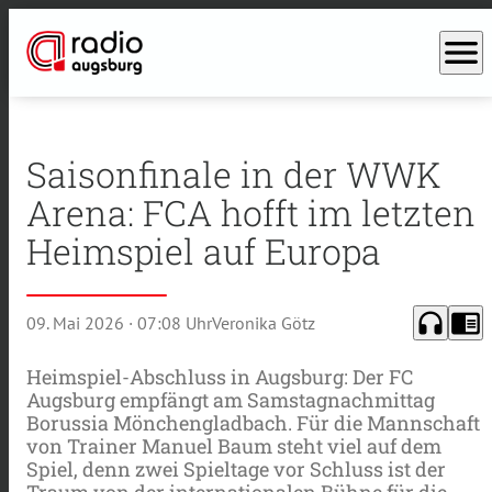
menu
Saisonfinale in der WWK
Arena: FCA hofft im letzten
Heimspiel auf Europa
headphones
chrome_reader_mode
09. Mai 2026
· 07:08 Uhr
Veronika Götz
Heimspiel-Abschluss in Augsburg: Der FC
Augsburg empfängt am Samstagnachmittag
Borussia Mönchengladbach. Für die Mannschaft
von Trainer Manuel Baum steht viel auf dem
Spiel, denn zwei Spieltage vor Schluss ist der
Traum von der internationalen Bühne für die