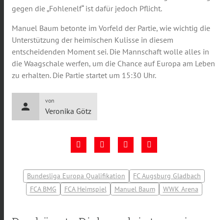
gegen die „Fohlenelf“ ist dafür jedoch Pflicht.
Manuel Baum betonte im Vorfeld der Partie, wie wichtig die
Unterstützung der heimischen Kulisse in diesem
entscheidenden Moment sei. Die Mannschaft wolle alles in
die Waagschale werfen, um die Chance auf Europa am Leben
zu erhalten. Die Partie startet um 15:30 Uhr.
von
person
Veronika Götz
Bundesliga Europa Qualifikation
FC Augsburg Gladbach
FCA BMG
FCA Heimspiel
Manuel Baum
WWK Arena