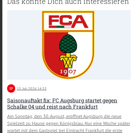
Das könnte Dich auch interessieren
notes
15
. Juli 2026 14:53
Saisonauftakt fix: FC Augsburg startet gegen
Schalke 04 und reist nach Frankfurt
Am Sonntag, den 30. August, eröffnet Augsburg die neue
Spielzeit zu Hause gegen Königsblau. Nur eine Woche später
wartet mit dem Gastspiel bei Eintracht Frankfurt die erste