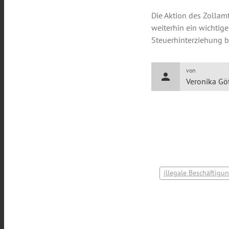
Die Aktion des Zollam
weiterhin ein wichtige
Steuerhinterziehung 
von
person
Veronika Gö
illegale Beschäftigu