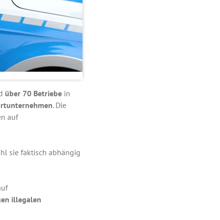
nd
über 70 Betriebe
in
portunternehmen
. Die
n auf
l sie faktisch abhängig
auf
en illegalen