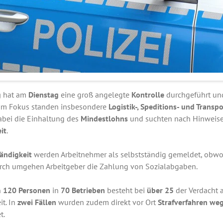
g
hat am
Dienstag
eine groß angelegte
Kontrolle
durchgeführt u
. Im Fokus standen insbesondere
Logistik-, Speditions- und Trans
abei die Einhaltung des
Mindestlohns
und suchten nach Hinweise
it
.
ändigkeit
werden Arbeitnehmer als selbstständig gemeldet, obwoh
urch umgehen Arbeitgeber die Zahlung von Sozialabgaben.
n
120 Personen
in
70 Betrieben
besteht bei
über 25
der Verdacht 
it. In
zwei Fällen
wurden zudem direkt vor Ort
Strafverfahren weg
t.