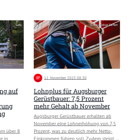
Götz
IG Bau Tobias Seifert
notes
12
. November 2025 08:30
ng auf
Lohnplus für Augsburger
Gerüstbauer: 7,5 Prozent
rung
mehr Gehalt ab November
ng
Augsburger Gerüstbauer erhalten ab
November eine Lohnerhöhung von 7,5
um über 8
Prozent, was zu deutlich mehr Netto-
e in
Einkommen führen soll. Zudem steigt …