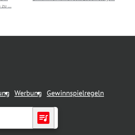
 zu …
rung
Werbung
Gewinnspielregeln
queue_music