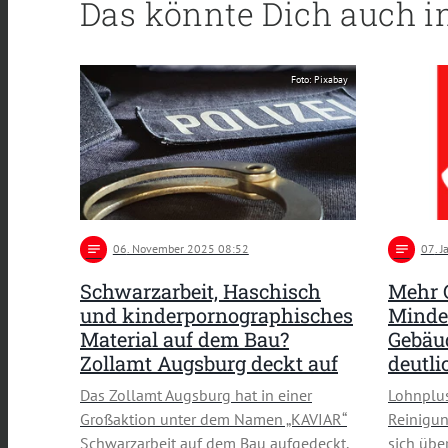
Das könnte Dich auch i
Foto: Pixabay
notes
06
. November 2025 08:52
notes
07
. 
Schwarzarbeit, Haschisch
Mehr 
und kinderpornographisches
Mindes
Material auf dem Bau?
Gebäud
Zollamt Augsburg deckt auf
deutli
Das Zollamt Augsburg hat in einer
Lohnplus
Großaktion unter dem Namen „KAVIAR“
Reinigun
Schwarzarbeit auf dem Bau aufgedeckt.
sich übe