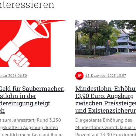
nteressieren
Januar 2026 06:50
notes
15
. Dezember 2025 13:57
Geld für Saubermacher:
Mindestlohn-Erhöhu
tlohn in der
13,90 Euro: Augsburg
ereinigung steigt
zwischen Preissteige
ch
und Existenzsicheru
 zum Jahresstart: Rund 3.250
Die geplante Erhöhung des
gskräfte in Augsburg dürfen
Mindestlohns zum 1. Januar 
r deutlich mehr Geld auf ihrem
Prozent auf 13,90 Euro könnt