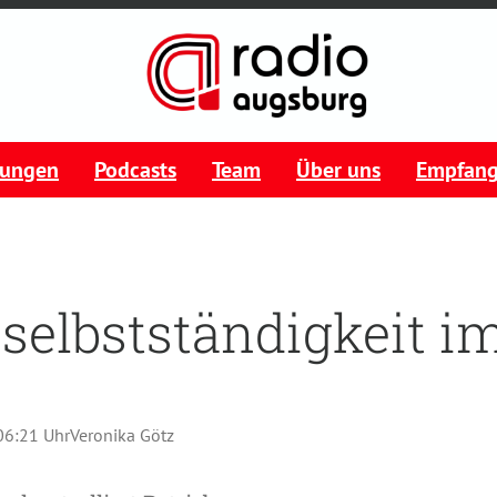
tungen
Podcasts
Team
Über uns
Empfan
selbstständigkeit i
 06:21 Uhr
Veronika Götz