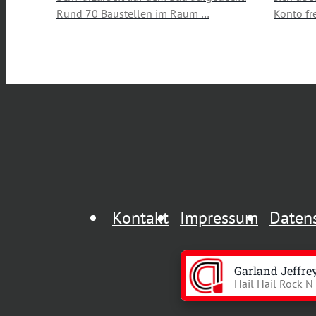
Rund 70 Baustellen im Raum …
Konto fr
Kontakt
Impressum
Daten
Garland Jeffre
Hail Hail Rock N