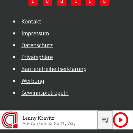
Kontakt
Impressum
Datenschutz
Privatsphäre
Barrierefreiheitserklärung
Werbung
Gewinnspielregeln
Lenny Kravitz
queue_music
play_arrow
Are You Gonna Go My Way