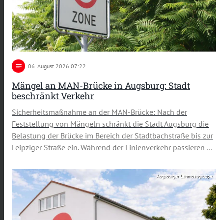
notes
06
. August 2026 07:22
Mängel an MAN-Brücke in Augsburg: Stadt
beschränkt Verkehr
Sicherheitsmaßnahme an der MAN-Brücke: Nach der
Feststellung von Mängeln schränkt die Stadt Augsburg die
Belastung der Brücke im Bereich der Stadtbachstraße bis zur
Leipziger Straße ein. Während der Linienverkehr passieren …
Augsburger Lehmbaugruppe