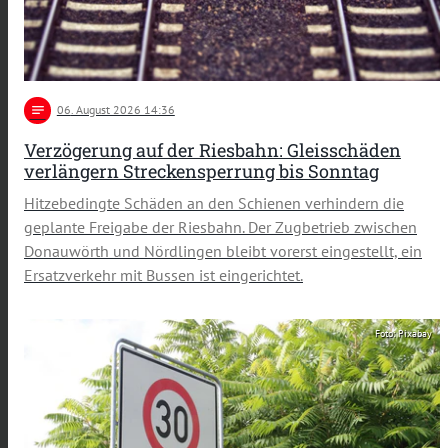
notes
06
. August 2026 14:36
Verzögerung auf der Riesbahn: Gleisschäden
verlängern Streckensperrung bis Sonntag
Hitzebedingte Schäden an den Schienen verhindern die
geplante Freigabe der Riesbahn. Der Zugbetrieb zwischen
Donauwörth und Nördlingen bleibt vorerst eingestellt, ein
Ersatzverkehr mit Bussen ist eingerichtet.
Foto: Pixabay