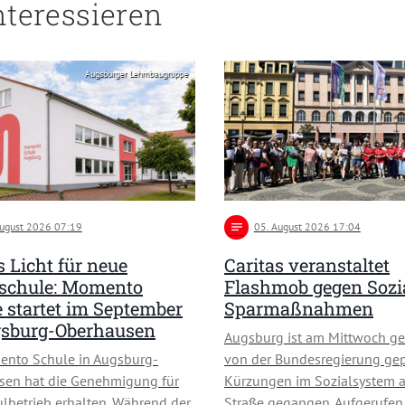
nteressieren
Augsburger Lehmbaugruppe
August 2026 07:19
notes
05
. August 2026 17:04
 Licht für neue
Caritas veranstaltet
schule: Momento
Flashmob gegen Sozi
 startet im September
Sparmaßnahmen
gsburg-Oberhausen
Augsburg ist am Mittwoch ge
ento Schule in Augsburg-
von der Bundesregierung ge
sen hat die Genehmigung für
Kürzungen im Sozialsystem a
lbetrieb erhalten. Während der
Straße gegangen. Aufgerufe