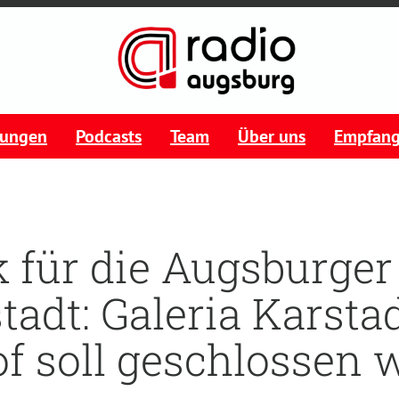
tungen
Podcasts
Team
Über uns
Empfan
 für die Augsburger
tadt: Galeria Karsta
f soll geschlossen 