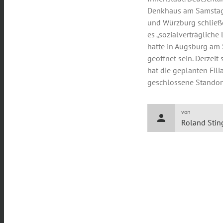
Denkhaus am Samstag 
und Würzburg schließe
es „sozialverträglich
hatte in Augsburg am
geöffnet sein. Derzeit
hat die geplanten Fili
geschlossene Standort
von
person
Roland Stin