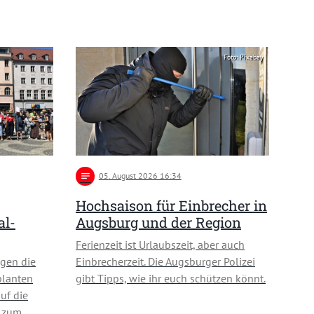
Foto: Pixabay
notes
05
. August 2026 16:34
Hochsaison für Einbrecher in
al-
Augsburg und der Region
Ferienzeit ist Urlaubszeit, aber auch
gen die
Einbrecherzeit. Die Augsburger Polizei
planten
gibt Tipps, wie ihr euch schützen könnt.
uf die
n zum …