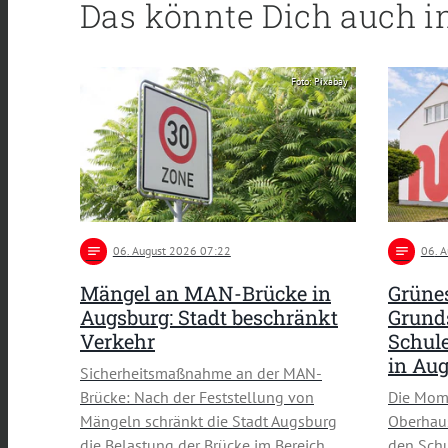
Das könnte Dich auch i
Foto: Pixabay
notes
06
. August 2026 07:22
notes
06
. 
Mängel an MAN-Brücke in
Grünes
Augsburg: Stadt beschränkt
Grund
Verkehr
Schule
in Au
Sicherheitsmaßnahme an der MAN-
Brücke: Nach der Feststellung von
Die Mom
Mängeln schränkt die Stadt Augsburg
Oberhau
die Belastung der Brücke im Bereich …
den Schu