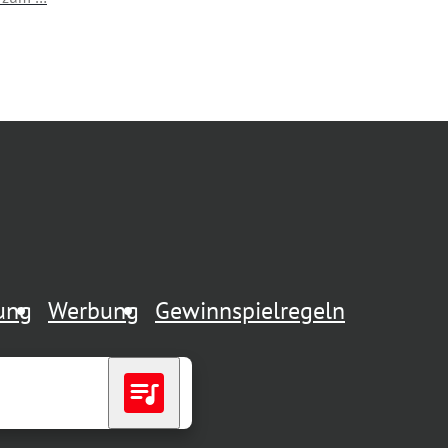
rung
Werbung
Gewinnspielregeln
queue_music