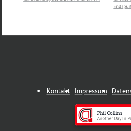
Endspurt
Kontakt
Impressum
Daten
Phil Collins
Another Day In P