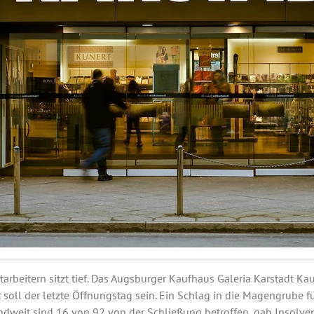
arbeitern sitzt tief. Das Augsburger Kaufhaus Galeria Karstadt Ka
 soll der letzte Öffnungstag sein. Ein Schlag in die Magengrube f
ndweit sind 16 von 92 von der Schließung betroffen, gab Insolve