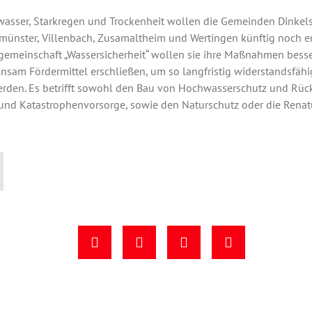
asser, Starkregen und Trockenheit wollen die Gemeinden Dinkel
münster, Villenbach, Zusamaltheim und Wertingen künftig noch 
sgemeinschaft „Wassersicherheit“ wollen sie ihre Maßnahmen bess
sam Fördermittel erschließen, um so langfristig widerstandsfäh
erden. Es betrifft sowohl den Bau von Hochwasserschutz und Rüc
und Katastrophenvorsorge, sowie den Naturschutz oder die Rena