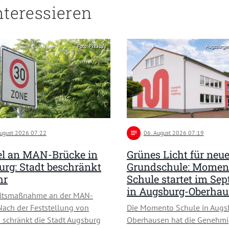
nteressieren
Foto: Pixabay
Augsburge
August 2026 07:22
notes
06
. August 2026 07:19
l an MAN-Brücke in
Grünes Licht für neu
rg: Stadt beschränkt
Grundschule: Momen
hr
Schule startet im Se
in Augsburg-Oberha
eitsmaßnahme an der MAN-
Nach der Feststellung von
Die Momento Schule in Augs
schränkt die Stadt Augsburg
Oberhausen hat die Genehmi