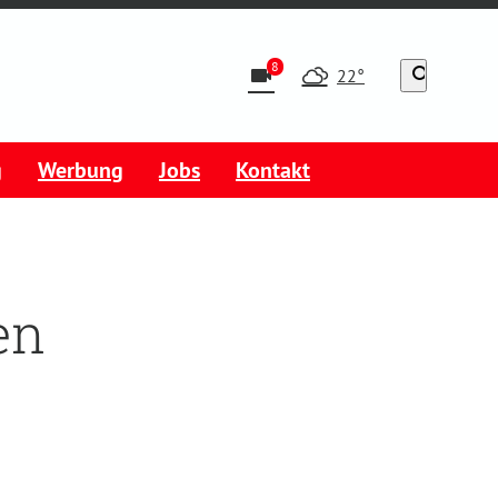
8
videocam
search
22°
g
Werbung
Jobs
Kontakt
en