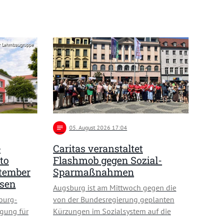
r Lehmbaugruppe
notes
05
. August 2026 17:04
e
Caritas veranstaltet
to
Flashmob gegen Sozial-
ptember
Sparmaßnahmen
usen
Augsburg ist am Mittwoch gegen die
burg-
von der Bundesregierung geplanten
gung für
Kürzungen im Sozialsystem auf die