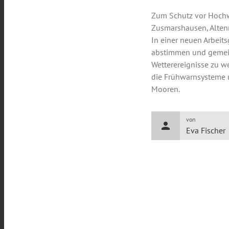
Zum Schutz vor Hochw
Zusmarshausen, Alten
In einer neuen Arbeit
abstimmen und gemein
Wetterereignisse zu w
die Frühwarnsysteme 
Mooren.
von
person
Eva Fischer