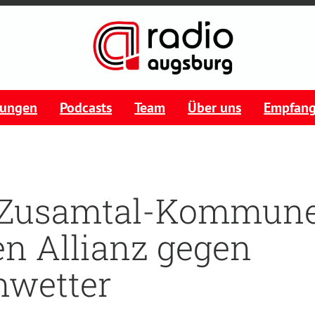
tungen
Podcasts
Team
Über uns
Empfan
 Zusamtal-Kommun
n Allianz gegen
mwetter