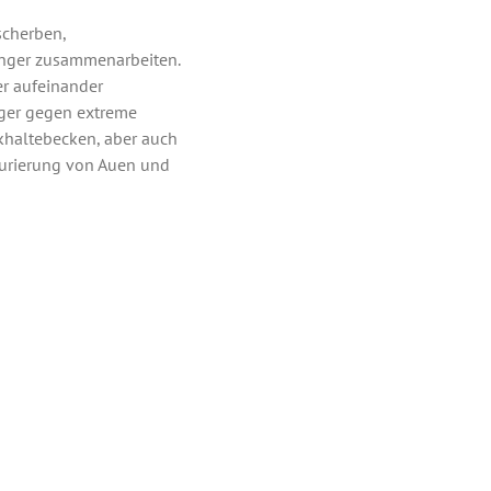
scherben,
enger zusammenarbeiten.
er aufeinander
iger gegen extreme
khaltebecken, aber auch
turierung von Auen und