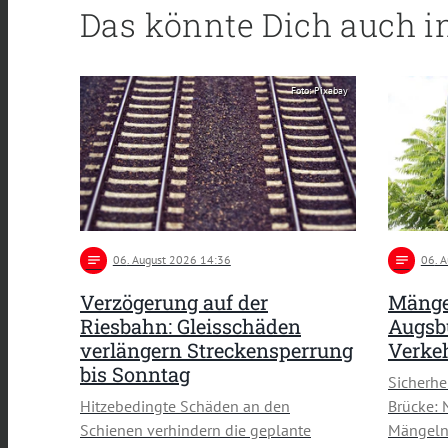
Das könnte Dich auch i
Foto: Pixabay
notes
06
. August 2026 14:36
notes
06
. 
Verzögerung auf der
Mänge
Riesbahn: Gleisschäden
Augsbu
verlängern Streckensperrung
Verke
bis Sonntag
Sicherh
Hitzebedingte Schäden an den
Brücke: 
Schienen verhindern die geplante
Mängeln 