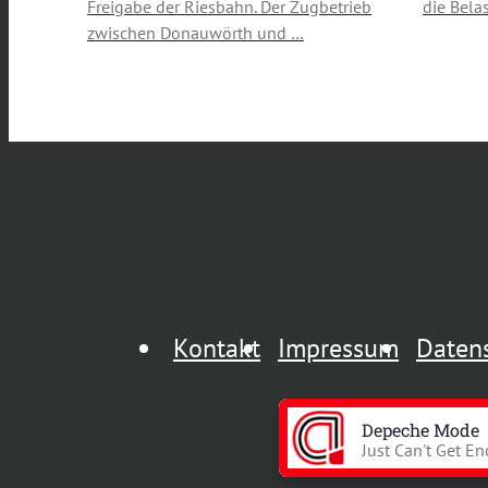
Freigabe der Riesbahn. Der Zugbetrieb
die Bela
zwischen Donauwörth und …
Kontakt
Impressum
Daten
Depeche Mode
Just Can't Get E