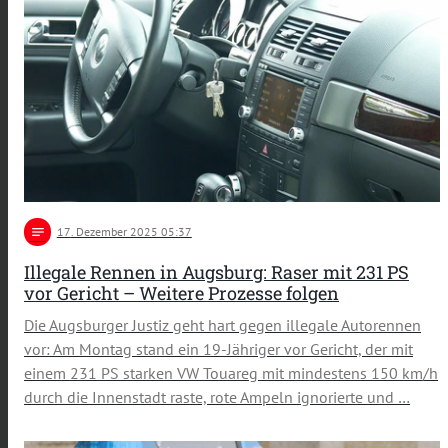
notes
17
. Dezember 2025 05:37
Illegale Rennen in Augsburg: Raser mit 231 PS
vor Gericht – Weitere Prozesse folgen
Die Augsburger Justiz geht hart gegen illegale Autorennen
vor: Am Montag stand ein 19-Jähriger vor Gericht, der mit
einem 231 PS starken VW Touareg mit mindestens 150 km/h
durch die Innenstadt raste, rote Ampeln ignorierte und …