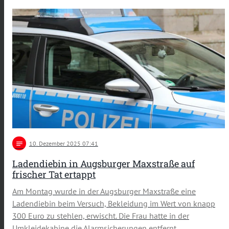
notes
10
. Dezember 2025 07:41
Ladendiebin in Augsburger Maxstraße auf
frischer Tat ertappt
Am Montag wurde in der Augsburger Maxstraße eine
Ladendiebin beim Versuch, Bekleidung im Wert von knapp
300 Euro zu stehlen, erwischt. Die Frau hatte in der
Umkleidekabine die Alarmsicherungen entfernt.