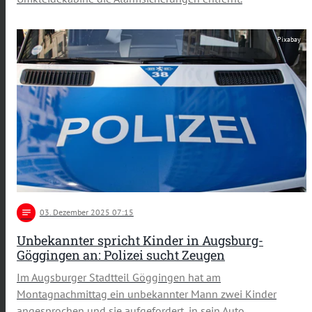
Pixabay
notes
03
. Dezember 2025 07:15
Unbekannter spricht Kinder in Augsburg-
Göggingen an: Polizei sucht Zeugen
Im Augsburger Stadtteil Göggingen hat am
Montagnachmittag ein unbekannter Mann zwei Kinder
angesprochen und sie aufgefordert, in sein Auto