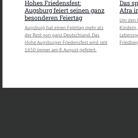
Hohes Friedensfest:
Das sp
Augsburg feiert seinen ganz
Afra 
besonderen Feiertag
Um den 
Augsburg hat einen Feiertag mehr als
Kindern,
der Rest von ganz Deutschland. Das
Lebensge
Hohe Augsburger Friedensfest wird seit
Friedber
1650 immer am 8. August gefeiert.