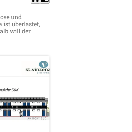
lose und
st überlastet,
lb will der