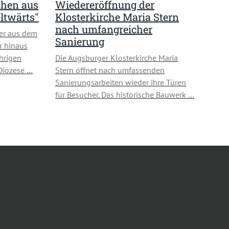
chen aus
Wiedereröffnung der
ltwärts"
Klosterkirche Maria Stern
nach umfangreicher
er aus dem
Sanierung
r hinaus
hrigen
Die Augsburger Klosterkirche Maria
 Diözese …
Stern öffnet nach umfassenden
Sanierungsarbeiten wieder ihre Türen
für Besucher. Das historische Bauwerk …