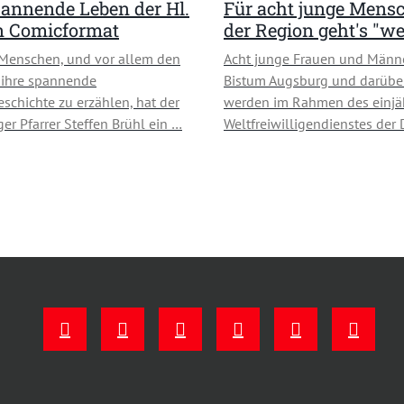
annende Leben der Hl.
Für acht junge Mens
in Comicformat
der Region geht's "we
Menschen, und vor allem den
Acht junge Frauen und Männ
 ihre spannende
Bistum Augsburg und darübe
schichte zu erzählen, hat der
werden im Rahmen des einjä
ger Pfarrer Steffen Brühl ein …
Weltfreiwilligendienstes der