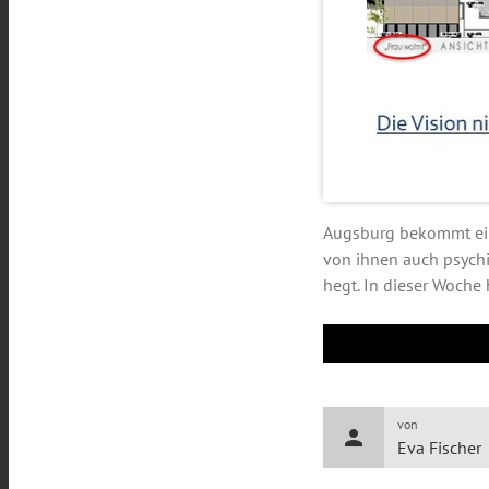
Augsburg bekommt ein
von ihnen auch psychi
hegt. In dieser Woche 
von
person
Eva Fischer