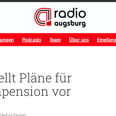
tungen
Podcasts
Team
Über uns
Empfan
llt Pläne für
pension vor
 Uhr
Eva Fischer