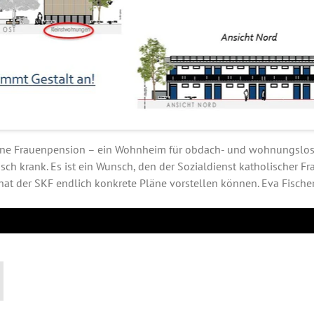
e Frauenpension – ein Wohnheim für obdach- und wohnungslose
sch krank. Es ist ein Wunsch, den der Sozialdienst katholischer F
hat der SKF endlich konkrete Pläne vorstellen können. Eva Fischer