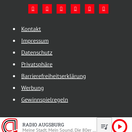
Kontakt
Impressum
Datenschutz
Privatsphäre
Barrierefreiheitserklärung
Werbung
Gewinnspielregeln
RADIO AUGSBURG
queue_music
play_arrow
Meine Stadt. Mein Sound. Die 80er und 90er.