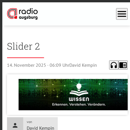
menu
Slider 2
headphones
chrome_reader_mode
14. November 2025
· 06:09 Uhr
David Kempin
von
person
David Kempin