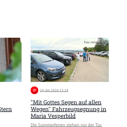
Foto: katholisch1.tv
notes
24
. Juli 2026 13:14
"Mit Gottes Segen auf allen
Stern
Wegen" Fahrzeugsegnung in
Maria Vesperbild
Die Sommerferien stehen vor der Tür.