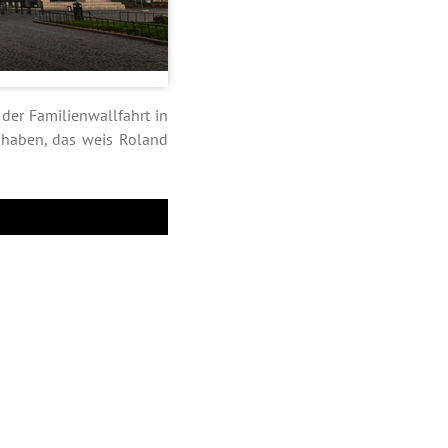
er Familienwallfahrt in
t haben, das weis Roland