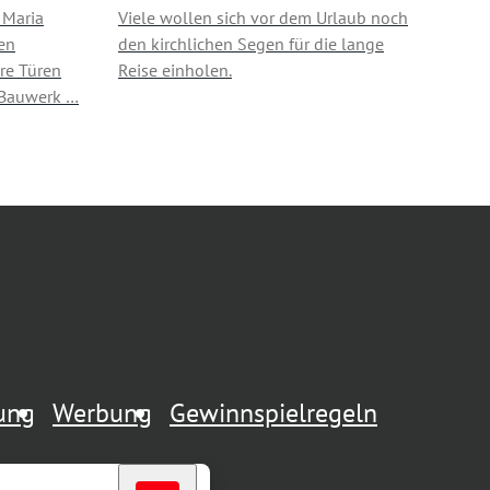
 Maria
Viele wollen sich vor dem Urlaub noch
en
den kirchlichen Segen für die lange
re Türen
Reise einholen.
e Bauwerk …
rung
Werbung
Gewinnspielregeln