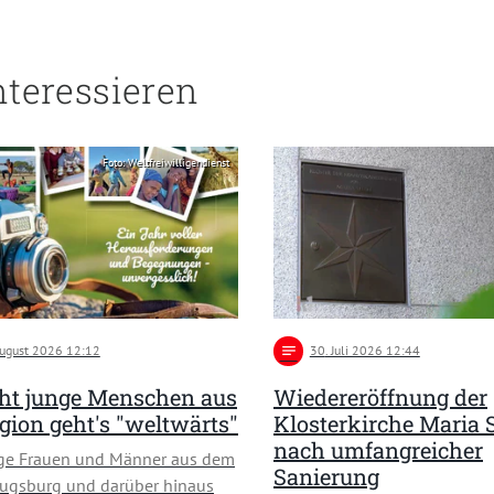
nteressieren
Foto: Weltfreiwilligendienst
August 2026 12:12
notes
30
. Juli 2026 12:44
cht junge Menschen aus
Wiedereröffnung der
gion geht's "weltwärts"
Klosterkirche Maria 
nach umfangreicher
nge Frauen und Männer aus dem
Sanierung
ugsburg und darüber hinaus