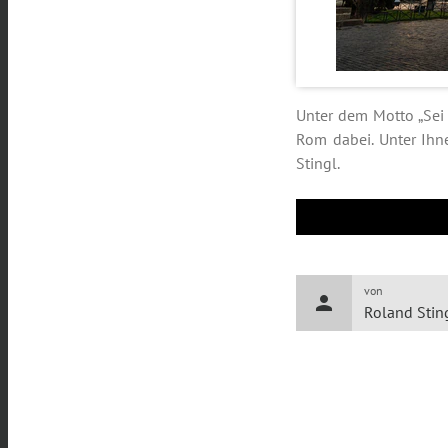
Unter dem Motto „Sei
Rom dabei. Unter Ihn
Stingl.
von
person
Roland Stin