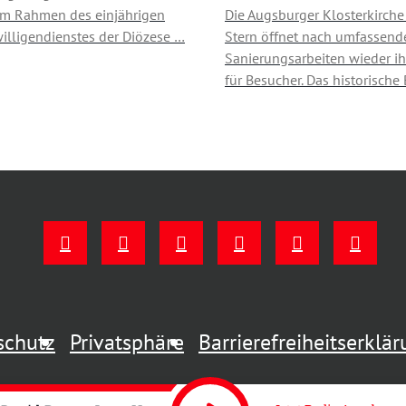
im Rahmen des einjährigen
Die Augsburger Klosterkirche
willigendienstes der Diözese …
Stern öffnet nach umfassend
Sanierungsarbeiten wieder ih
für Besucher. Das historisch
schutz
Privatsphäre
Barrierefreiheitserklä