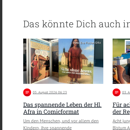
Das könnte Dich auch i
Foto: Eva Fischer/DRA
notes
05
. August 2026 06:23
notes
03
. 
Das spannende Leben der Hl.
Für a
Afra in Comicformat
der Re
Um den Menschen, und vor allem den
Acht ju
Kindern, ihre spannende
Bistum A