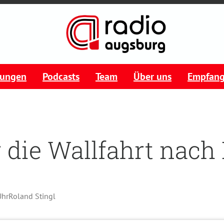
tungen
Podcasts
Team
Über uns
Empfan
 die Wallfahrt nac
Uhr
Roland Stingl