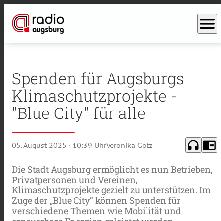
menu
Spenden für Augsburgs
Klimaschutzprojekte -
"Blue City" für alle
headphones
chrome_reader_mode
05. August 2025
· 10:39 Uhr
Veronika Götz
Die Stadt Augsburg ermöglicht es nun Betrieben,
Privatpersonen und Vereinen,
Klimaschutzprojekte gezielt zu unterstützen. Im
Zuge der „Blue City“ können Spenden für
verschiedene Themen wie Mobilität und
erneuerbare Energien geleistet werden.