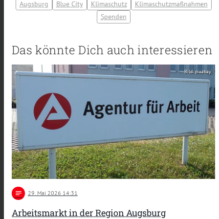
Augsburg
Blue City
Klimaschutz
Klimaschutzmaßnahmen
Spenden
Das könnte Dich auch interessieren
Bild: pixabay
notes
29
. Mai 2026 14:31
Arbeitsmarkt in der Region Augsburg