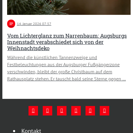
notes
14
. Januar 2026 07:57
Vom Lichterglanz zum Narrenbaum: Augsburgs
Innenstadt verabschiedet sich von der
Weihnachtsdeko
Während die künstlichen Tannenzweige und
Festbeleuchtungen aus der Augsburger Fußgängerzone
verschwinden, bleibt der große Christbaum auf dem
Rathausplatz stehen. Er tauscht bald seine Sterne gegen …
Kontakt