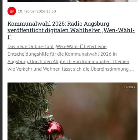
notes
10
. Februar 2026 13:30
Kommunalwahl 2026: Radio Augsburg
veröffentlicht digitalen Wahlhelfer „Wen-Wähl-
I“
Das neue Online-Tool „Wen-Wähl-I“ liefert eine
Entscheidungshilfe für die Kommunalwahl 2026 in
Augsburg. Durch den Abgleich von kommunalen Themen
wie Verkehr und Wohnen lässt sich die Übereinstimmung …
Pixabay