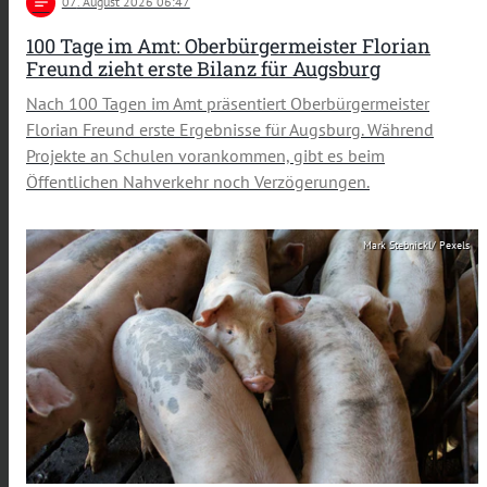
notes
07
. August 2026 06:47
100 Tage im Amt: Oberbürgermeister Florian
Freund zieht erste Bilanz für Augsburg
Nach 100 Tagen im Amt präsentiert Oberbürgermeister
Florian Freund erste Ergebnisse für Augsburg. Während
Projekte an Schulen vorankommen, gibt es beim
Öffentlichen Nahverkehr noch Verzögerungen.
Mark Stebnickl/ Pexels