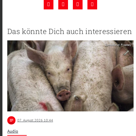
Das könnte Dich auch interessieren
Symbolbild: Pixabay
notes
07
. August 2026 10:44
Audio