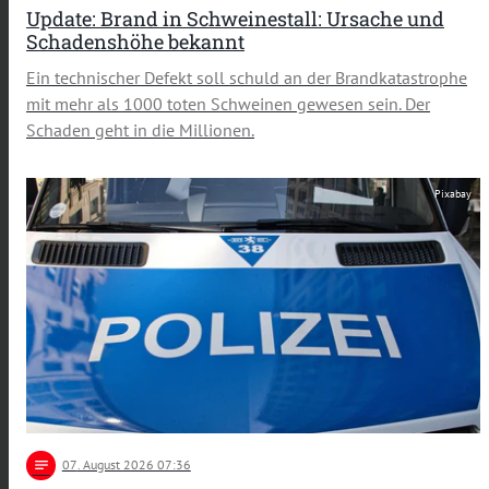
Update: Brand in Schweinestall: Ursache und
Schadenshöhe bekannt
Ein technischer Defekt soll schuld an der Brandkatastrophe
mit mehr als 1000 toten Schweinen gewesen sein. Der
Schaden geht in die Millionen.
Pixabay
notes
07
. August 2026 07:36