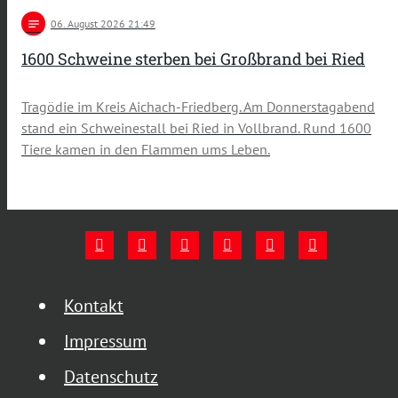
notes
06
. August 2026 21:49
1600 Schweine sterben bei Großbrand bei Ried
Tragödie im Kreis Aichach-Friedberg. Am Donnerstagabend
stand ein Schweinestall bei Ried in Vollbrand. Rund 1600
Tiere kamen in den Flammen ums Leben.
Kontakt
Impressum
Datenschutz