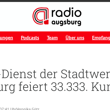
tungen
Podcasts
Team
Über uns
Empfan
Dienst der Stadtwe
rg feiert 33.333. K
 07:41 Uhr
Veronika Götz