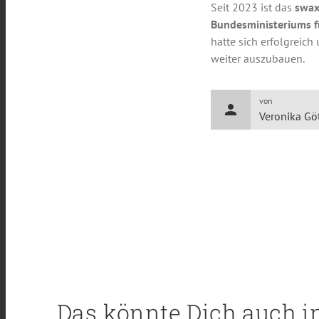
Seit 2023 ist das
swax
Bundesministeriums f
hatte sich erfolgreich
weiter auszubauen.
von
person
Veronika Gö
Das könnte Dich auch i