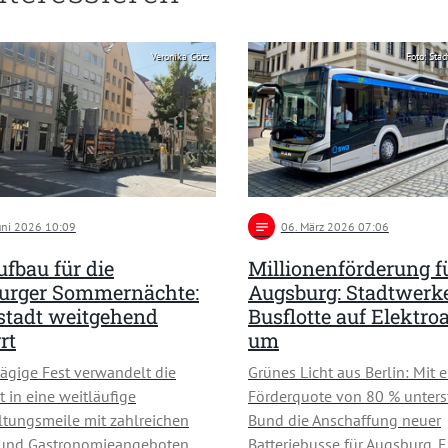
Veronika Götz
Foto: Sta
Juni 2026 10:09
notes
06
. März 2026 07:06
fbau für die
Millionenförderung f
urger Sommernächte:
Augsburg: Stadtwerke
stadt weitgehend
Busflotte auf Elektro
rt
um
tägige Fest verwandelt die
Grünes Licht aus Berlin: Mit e
t in eine weitläufige
Förderquote von 80 % unterst
ltungsmeile mit zahlreichen
Bund die Anschaffung neuer
und Gastronomieangeboten. …
Batteriebusse für Augsburg. 