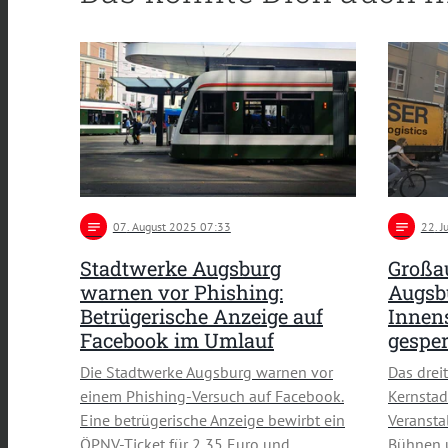
notes
07
. August 2025 07:33
notes
22
. 
Stadtwerke Augsburg
Großau
warnen vor Phishing:
Augsb
Betrügerische Anzeige auf
Innen
Facebook im Umlauf
gesper
Die Stadtwerke Augsburg warnen vor
Das drei
einem Phishing-Versuch auf Facebook.
Kernstad
Eine betrügerische Anzeige bewirbt ein
Veransta
ÖPNV-Ticket für 2,35 Euro und …
Bühnen 