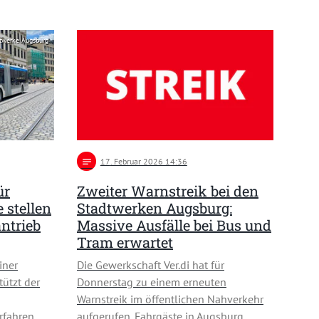
dtwerke Augsburg
notes
17
. Februar 2026 14:36
ür
Zweiter Warnstreik bei den
 stellen
Stadtwerken Augsburg:
antrieb
Massive Ausfälle bei Bus und
Tram erwartet
iner
Die Gewerkschaft Ver.di hat für
ützt der
Donnerstag zu einem erneuten
Warnstreik im öffentlichen Nahverkehr
Erfahren …
aufgerufen. Fahrgäste in Augsburg …