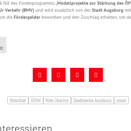
i
Teil des Förderprogramms „
Modellprojekte zur Stärkung des Ö
ür Verkehr (BMV)
und wird zusätzlich von der
Stadt Augsburg
mit
 um die
Fördergelder
beworben und den Zuschlag erhalten, um da
tz
Mobilität
ÖPNV
Ride-Sharing
Stadtwerke Augsburg
swaxi
nteressieren