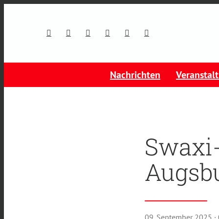
Nachrichten
Veranstal
Swaxi-
Augsbu
09. September 2025
·