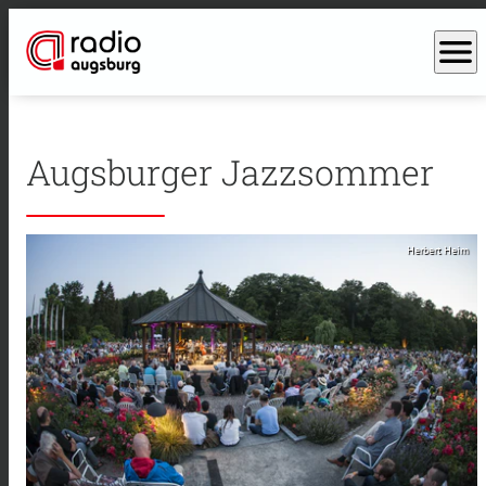
menu
Augsburger Jazzsommer
Herbert Heim