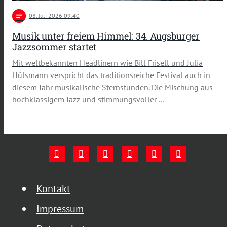
notes
08
. Juli 2026 09:40
Musik unter freiem Himmel: 34. Augsburger
Jazzsommer startet
Mit weltbekannten Headlinern wie Bill Frisell und Julia
Hülsmann verspricht das traditionsreiche Festival auch in
diesem Jahr musikalische Sternstunden. Die Mischung aus
hochklassigem Jazz und stimmungsvoller …
Kontakt
Impressum