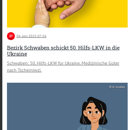
notes
04
. Juni 2025 07:56
Bezirk Schwaben schickt 50. Hilfs-LKW in die
Ukraine
Schwaben: 50. Hilfs-LKW für Ukraine. Medizinische Güter
nach Tscherniwzi.
Bild: pixabay