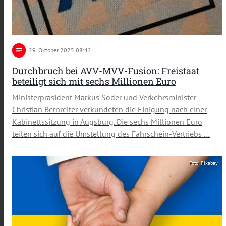
notes
29
. Oktober 2025 08:42
Durchbruch bei AVV-MVV-Fusion: Freistaat
beteiligt sich mit sechs Millionen Euro
Ministerpräsident Markus Söder und Verkehrsminister
Christian Bernreiter verkündeten die Einigung nach einer
Kabinettssitzung in Augsburg. Die sechs Millionen Euro
teilen sich auf die Umstellung des Fahrschein-Vertriebs …
Foto: Pixabay