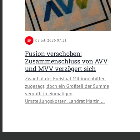
notes
08
. Juli 2026 07:11
Fusion verschoben:
Zusammenschluss von AVV
und MVV verzögert sich
Zwar hat der Freistaat Millionenhilfen
zugesagt, doch ein Großteil der Summe
verpufft in einmaligen
Umstellungskosten. Landrat Martin …