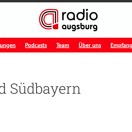
tungen
Podcasts
Team
Über uns
Empfan
d Südbayern