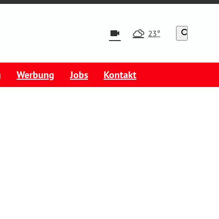
videocam
search
23°
g
Werbung
Jobs
Kontakt