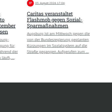
notes
05
. August 2026 17:04
e
Caritas veranstaltet
to
Flashmob gegen Sozial-
ptember
Sparmaßnahmen
usen
Augsburg ist am Mittwoch gegen die
burg-
von der Bundesregierung geplanten
gung für
Kürzungen im Sozialsystem auf die
ährend der
Straße gegangen. Aufgerufen zum …
 läuft, …