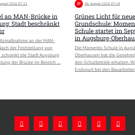
August 2026 07:22
notes
06
. August 2026 07:19
l an MAN-Brücke in
Grünes Licht für neu
rg: Stadt beschränkt
Grundschule: Momen
hr
Schule startet im Se
in Augsburg-Oberha
eitsmaßnahme an der MAN-
Nach der Feststellung von
Die Momento Schule in Augs
schränkt die Stadt Augsburg
Oberhausen hat die Genehmi
stung der Brücke im Bereich …
den Schulbetrieb erhalten. W
Endspurt bei den Bauarbeiten