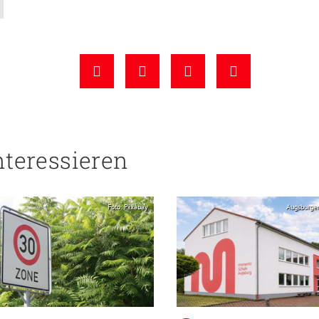
nteressieren
Foto: Pixabay
Augsburge