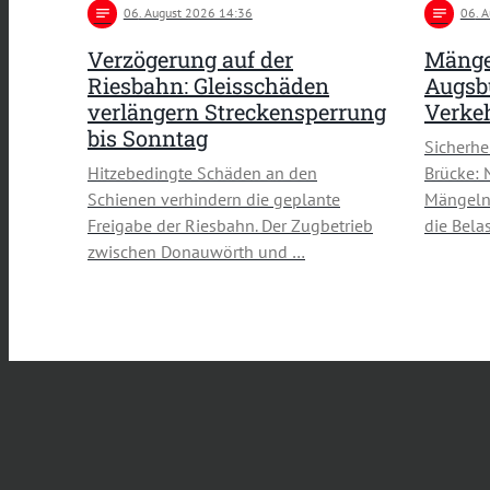
notes
06
. August 2026 14:36
notes
06
. 
Verzögerung auf der
Mänge
Riesbahn: Gleisschäden
Augsbu
verlängern Streckensperrung
Verke
bis Sonntag
Sicherh
Hitzebedingte Schäden an den
Brücke: 
Schienen verhindern die geplante
Mängeln 
Freigabe der Riesbahn. Der Zugbetrieb
die Bela
zwischen Donauwörth und …