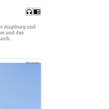
headphones
chrome_reader_mode
is Augsburg und
ei und das
urch.
Bild: pixabay