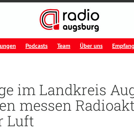
tungen
Podcasts
Team
Über uns
Empfan
üge im Landkreis Au
en messen Radioakt
r Luft