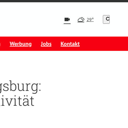
videocam
search
29°
g
Werbung
Jobs
Kontakt
gsburg:
ivität