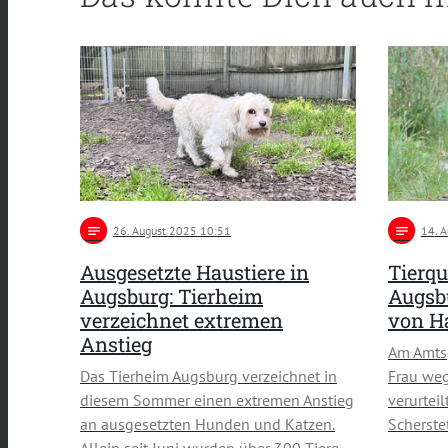
notes
26
. August 2025 10:51
notes
14
. 
Ausgesetzte Haustiere in
Tierqu
Augsburg: Tierheim
Augsbu
verzeichnet extremen
von Ha
Anstieg
Am Amtsg
Das Tierheim Augsburg verzeichnet in
Frau weg
diesem Sommer einen extremen Anstieg
verurteil
an ausgesetzten Hunden und Katzen.
Scherste