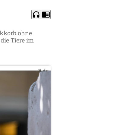
headphones
chrome_reader_mode
ikkorb ohne
die Tiere im
Pixabay