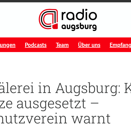
tungen
Podcasts
Team
Über uns
Empfan
älerei in Augsburg: 
tze ausgesetzt –
hutzverein warnt