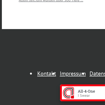
Allein seit Juni wurden über 300 Tiere …
Kontakt
Impressum
Daten
All-4-One
I Swear