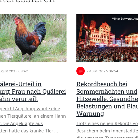
pixabay
Viktor Schwenk, Au
August 2025 08:42
notes
29
. Juni 2026 06:54
älerei-Urteil in
Rekordbesuch bei
rg: Frau nach Quälerei
Sommernächten und
hn verurteilt
Hitzewelle: Gesundhe
Belastungen und Bla
ericht Augsburg wurde eine
Warnung
en Tierquälerei an einem Hahn
t. Die Angeklagte aus
Trotz eines neuen Rekords v
tten hatte das kranke Tier …
Besuchern beim Innenstadtfe