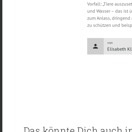
Vorfall: „Tiere auszus
und Wasser – das ist 
zum Anlass, dringend 
zu schützen und beisp
von
person
Elisabeth K
Das könnte Dich auch i