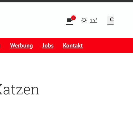
2
videocam
search
15°
g
Werbung
Jobs
Kontakt
Katzen