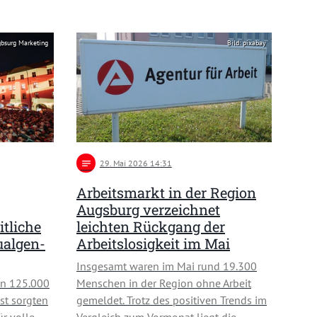
gbsurg Marketing
Bild: pixabay
notes
29
. Mai 2026 14:31
Arbeitsmarkt in der Region
Augsburg verzeichnet
itliche
leichten Rückgang der
ualgen-
Arbeitslosigkeit im Mai
Insgesamt waren im Mai rund 19.300
on 125.000
Menschen in der Region ohne Arbeit
st sorgten
gemeldet. Trotz des positiven Trends im