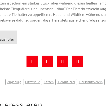
etzen ist schon ein starkes Stück, aber während diesen heißen Tem
übelste Tierquälerei und unentschuldbar.“ Der Tierschutzverein Au
an alle Tierhalter zu appellieren, Haus- und Wildtiere während d
ielsweise dafür zu sorgen, dass Tiere stets ausreichend Wasser z
laushofer
Augsburg
Hitzewelle
Katzen
Tierquälerei
Tierschutzverein
nteressieren