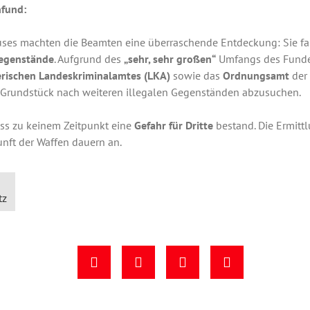
fund:
uses machten die Beamten eine überraschende Entdeckung: Sie 
Gegenstände
. Aufgrund des
„sehr, sehr großen“
Umfangs des Fundes
rischen Landeskriminalamtes (LKA)
sowie das
Ordnungsamt
der 
Grundstück nach weiteren illegalen Gegenständen abzusuchen.
dass zu keinem Zeitpunkt eine
Gefahr für Dritte
bestand. Die Ermit
nft der Waffen dauern an.
tz