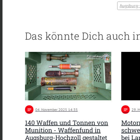
Augsburg-
Das könnte Dich auch i
Polizei Augsburg
notes
04
. November 2025 14:35
notes
29
. 
140 Waffen und Tonnen von
Motor
Munition - Waffenfund in
schwe
Augsburg-Hochzoll gestaltet
bei L