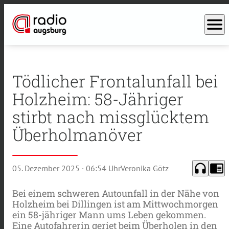
menu
Tödlicher Frontalunfall bei
Holzheim: 58-Jähriger
stirbt nach missglücktem
Überholmanöver
headphones
chrome_reader_mode
05. Dezember 2025
· 06:54 Uhr
Veronika Götz
Bei einem schweren Autounfall in der Nähe von
Holzheim bei Dillingen ist am Mittwochmorgen
ein 58-jähriger Mann ums Leben gekommen.
Eine Autofahrerin geriet beim Überholen in den