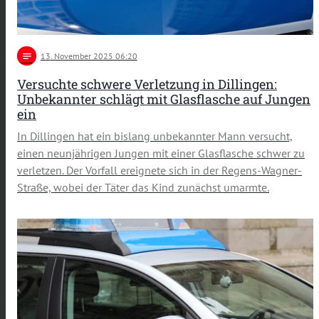
notes
13
. November 2025 06:20
Versuchte schwere Verletzung in Dillingen:
Unbekannter schlägt mit Glasflasche auf Jungen
ein
In Dillingen hat ein bislang unbekannter Mann versucht,
einen neunjährigen Jungen mit einer Glasflasche schwer zu
verletzen. Der Vorfall ereignete sich in der Regens-Wagner-
Straße, wobei der Täter das Kind zunächst umarmte.