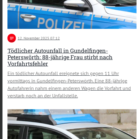
notes
12
. November 2025 07:12
Tödlicher Autounfall in Gundelfingen-
Peterswörth: 88-jährige Frau stirbt nach
Vorfahrtsfehler
Ein tödlicher Autounfall ereignete sich gegen 11 Uhr
vormittags in Gundelfingen-Peterswörth. Eine 88-jährige
Autofahrerin nahm einem anderen Wagen die Vorfahrt und
verstarb noch an der Unfallstelle.