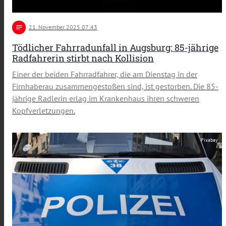
notes
21
. November 2025 07:43
Tödlicher Fahrradunfall in Augsburg: 85-jährige
Radfahrerin stirbt nach Kollision
Einer der beiden Fahrradfahrer, die am Dienstag in der
Firnhaberau zusammengestoßen sind, ist gestorben. Die 85-
jährige Radlerin erlag im Krankenhaus ihren schweren
Kopfverletzungen.
Pixabay