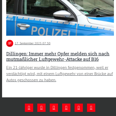
notes
17
. September 2025 07:30
Dillingen: Immer mehr Opfer melden sich nach
mutmaßlicher Luftgewehr-Attacke auf B16
Ein 21-Jähriger wurde in Dillingen festgenommen, weil er
verdächtigt wird, mit einem Luftgewehr von einer Brücke auf
Autos geschossen zu haben.