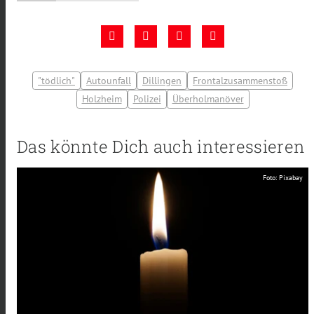
"tödlich"
Autounfall
Dillingen
Frontalzusammenstoß
Holzheim
Polizei
Überholmanöver
Das könnte Dich auch interessieren
Foto: Pixabay