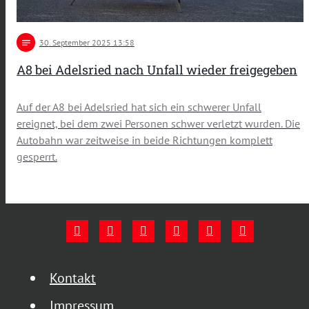
notes
30
. September 2025 13:58
A8 bei Adelsried nach Unfall wieder freigegeben
Auf der A8 bei Adelsried hat sich ein schwerer Unfall
ereignet, bei dem zwei Personen schwer verletzt wurden. Die
Autobahn war zeitweise in beide Richtungen komplett
gesperrt.
Kontakt
Impressum