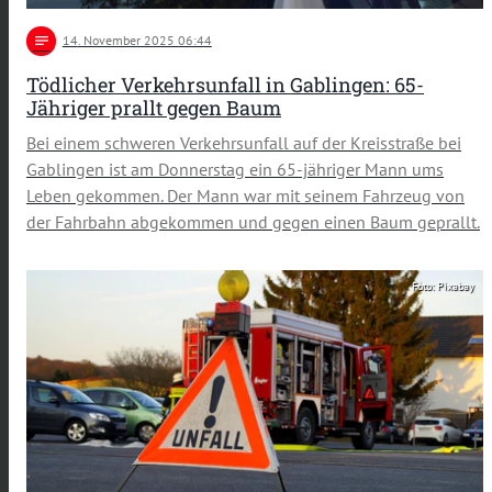
notes
14
. November 2025 06:44
Tödlicher Verkehrsunfall in Gablingen: 65-
Jähriger prallt gegen Baum
Bei einem schweren Verkehrsunfall auf der Kreisstraße bei
Gablingen ist am Donnerstag ein 65-jähriger Mann ums
Leben gekommen. Der Mann war mit seinem Fahrzeug von
der Fahrbahn abgekommen und gegen einen Baum geprallt.
Foto: Pixabay