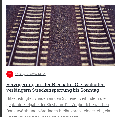
Foto: Pixabay
notes
06
. August 2026 14:36
Verzögerung auf der Riesbahn: Gleisschäden
verlängern Streckensperrung bis Sonntag
Hitzebedingte Schäden an den Schienen verhindern die
geplante Freigabe der Riesbahn. Der Zugbetrieb zwischen
Donauwörth und Nördlingen bleibt vorerst eingestellt, ein