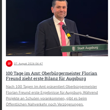
notes
07
. August 2026 06:47
100 Tage im Amt: Oberbürgermeister Florian
Freund zieht erste Bilanz für Augsburg
Nach 100 Tagen im Amt präsentiert Oberbürgermeister
Florian Freund erste Ergebnisse für Augsburg. Während
Projekte an Schulen vorankommen, gibt es beim
Öffentlichen Nahverkehr noch Verzögerungen.