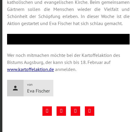
katholischen und evangelischen Kirche. Beim gemeinsamen
Gärtnern sollen die Menschen wieder die Vielfalt und
Schönheit der Schöpfung erleben. In dieser Woche ist die
Aktion gestartet und Eva Fischer hat sich schlau gemacht.
Wer noch mitmachen möchte bei der Kartoffelaktion des
Bistums Augsburg, der kann sich bis 18. Februar auf
www.kartoffelaktion.de
anmelden.
von
person
Eva Fischer