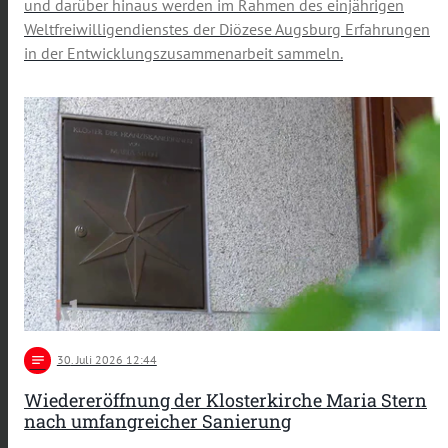
und darüber hinaus werden im Rahmen des einjährigen
Weltfreiwilligendienstes der Diözese Augsburg Erfahrungen
in der Entwicklungszusammenarbeit sammeln.
notes
30
. Juli 2026 12:44
Wiedereröffnung der Klosterkirche Maria Stern
nach umfangreicher Sanierung