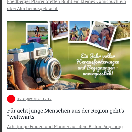
Friedberger Pfarrer Steffen Brühl ein kleines Comicbüchlein
über Afra herausgebracht.
Foto: Weltfreiwilligendienst
notes
03
. August 2026 12:12
Für acht junge Menschen aus der Region geht's
"weltwärts"
Acht junge Frauen und Männer aus dem Bistum Augsburg