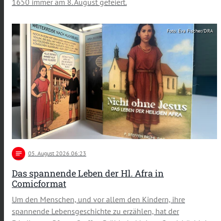
1650 immer am 8. August gefeiert.
Foto: Eva Fischer/DRA
notes
05
. August 2026 06:23
Das spannende Leben der Hl. Afra in
Comicformat
Um den Menschen, und vor allem den Kindern, ihre
spannende Lebensgeschichte zu erzählen, hat der