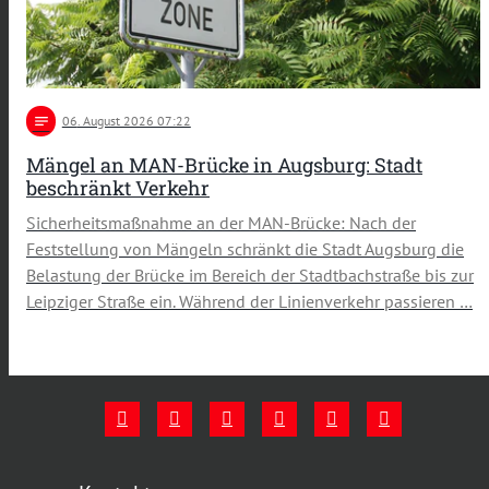
notes
06
. August 2026 07:22
Mängel an MAN-Brücke in Augsburg: Stadt
beschränkt Verkehr
Sicherheitsmaßnahme an der MAN-Brücke: Nach der
Feststellung von Mängeln schränkt die Stadt Augsburg die
Belastung der Brücke im Bereich der Stadtbachstraße bis zur
Leipziger Straße ein. Während der Linienverkehr passieren …