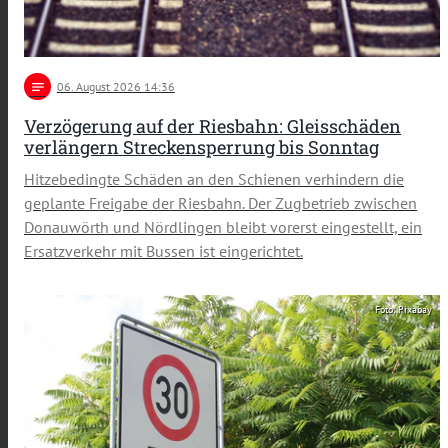
notes
06
. August 2026 14:36
Verzögerung auf der Riesbahn: Gleisschäden
verlängern Streckensperrung bis Sonntag
Hitzebedingte Schäden an den Schienen verhindern die
geplante Freigabe der Riesbahn. Der Zugbetrieb zwischen
Donauwörth und Nördlingen bleibt vorerst eingestellt, ein
Ersatzverkehr mit Bussen ist eingerichtet.
Foto: Pixabay