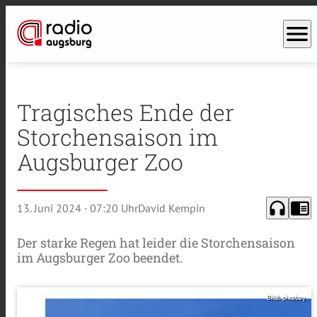
menu
Tragisches Ende der
Storchensaison im
Augsburger Zoo
headphones
chrome_reader_mode
13. Juni 2024
· 07:20 Uhr
David Kempin
Der starke Regen hat leider die Storchensaison
im Augsburger Zoo beendet.
Bild: pixabay