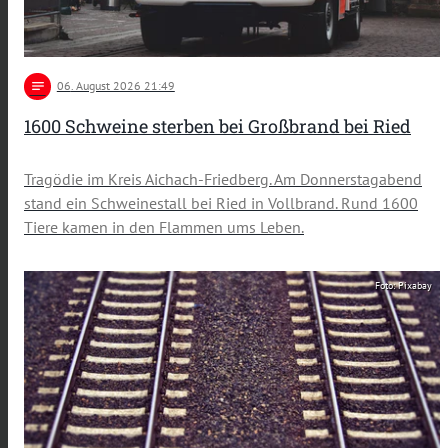
notes
06
. August 2026 21:49
1600 Schweine sterben bei Großbrand bei Ried
Tragödie im Kreis Aichach-Friedberg. Am Donnerstagabend
stand ein Schweinestall bei Ried in Vollbrand. Rund 1600
Tiere kamen in den Flammen ums Leben.
Foto: Pixabay