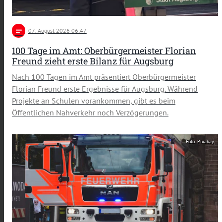
notes
07
. August 2026 06:47
100 Tage im Amt: Oberbürgermeister Florian
Freund zieht erste Bilanz für Augsburg
Nach 100 Tagen im Amt präsentiert Oberbürgermeister
Florian Freund erste Ergebnisse für Augsburg. Während
Projekte an Schulen vorankommen, gibt es beim
Öffentlichen Nahverkehr noch Verzögerungen.
Foto: Pixabay