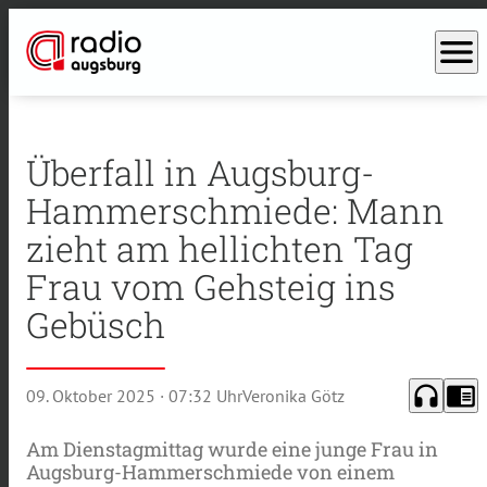
menu
Überfall in Augsburg-
Hammerschmiede: Mann
zieht am hellichten Tag
Frau vom Gehsteig ins
Gebüsch
headphones
chrome_reader_mode
09. Oktober 2025
· 07:32 Uhr
Veronika Götz
Am Dienstagmittag wurde eine junge Frau in
Augsburg-Hammerschmiede von einem