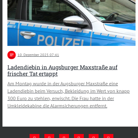
notes
10
. Dezember 2025 07:41
Ladendiebin in Augsburger Maxstraße auf
frischer Tat ertappt
Am Montag wurde in der Augsburger Maxstraße eine
Ladendiebin beim Versuch, Bekleidung im Wert von knapp
300 Euro zu stehlen, erwischt. Die Frau hatte in der
Umkleidekabine die Alarmsicherungen entfernt.