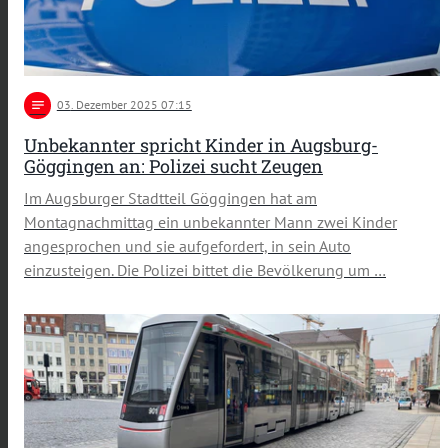
notes
03
. Dezember 2025 07:15
Unbekannter spricht Kinder in Augsburg-
Göggingen an: Polizei sucht Zeugen
Im Augsburger Stadtteil Göggingen hat am
Montagnachmittag ein unbekannter Mann zwei Kinder
angesprochen und sie aufgefordert, in sein Auto
einzusteigen. Die Polizei bittet die Bevölkerung um …