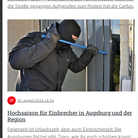
die Straße gegangen. Aufgerufen zum Protest hat die Caritas.
Foto: Pixabay
notes
05
. August 2026 16:34
Hochsaison für Einbrecher in Augsburg und der
Region
Ferienzeit ist Urlaubszeit, aber auch Einbrecherzeit. Die
Augsburger Polizei gibt Tipps, wie ihr euch schützen könnt.