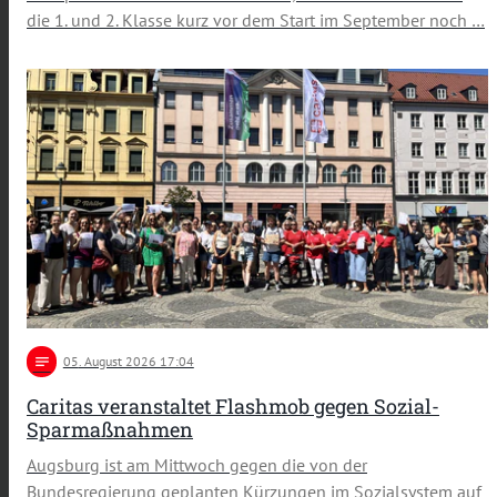
die 1. und 2. Klasse kurz vor dem Start im September noch …
notes
05
. August 2026 17:04
Caritas veranstaltet Flashmob gegen Sozial-
Sparmaßnahmen
Augsburg ist am Mittwoch gegen die von der
Bundesregierung geplanten Kürzungen im Sozialsystem auf