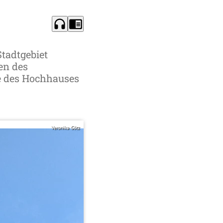
headphones
chrome_reader_mode
tadtgebiet
en des
de des Hochhauses
Veronika Götz