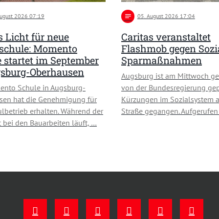
August 2026 07:19
notes
05
. August 2026 17:04
 Licht für neue
Caritas veranstaltet
schule: Momento
Flashmob gegen Sozi
 startet im September
Sparmaßnahmen
gsburg-Oberhausen
Augsburg ist am Mittwoch ge
ento Schule in Augsburg-
von der Bundesregierung ge
sen hat die Genehmigung für
Kürzungen im Sozialsystem a
lbetrieb erhalten. Während der
Straße gegangen. Aufgerufe
 bei den Bauarbeiten läuft, …