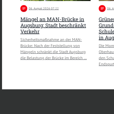
notes
06
. August 2026 07:22
notes
06
. 
Mängel an MAN-Brücke in
Grünes
Augsburg: Stadt beschränkt
Grund
Verkehr
Schule
in Au
Sicherheitsmaßnahme an der MAN-
Brücke: Nach der Feststellung von
Die Mom
Mängeln schränkt die Stadt Augsburg
Oberhau
die Belastung der Brücke im Bereich …
den Schu
Endspurt