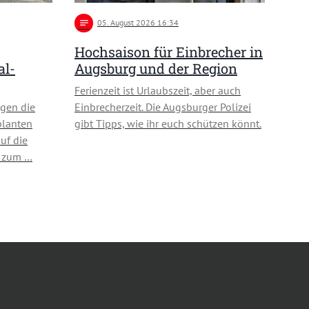
notes
05
. August 2026 16:34
Hochsaison für Einbrecher in
al-
Augsburg und der Region
Ferienzeit ist Urlaubszeit, aber auch
gen die
Einbrecherzeit. Die Augsburger Polizei
planten
gibt Tipps, wie ihr euch schützen könnt.
uf die
n zum …