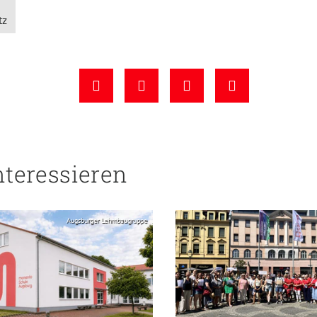
tz
nteressieren
Augsburger Lehmbaugruppe