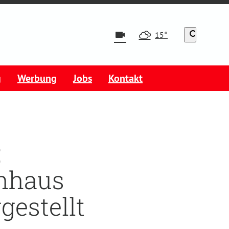
videocam
search
15°
g
Werbung
Jobs
Kontakt
:
hhaus
gestellt