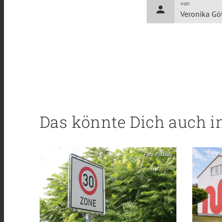
von
person
Veronika Gö
Das könnte Dich auch i
Foto: Pixabay