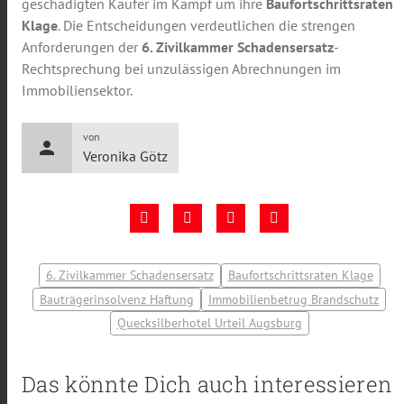
geschädigten Käufer im Kampf um ihre
Baufortschrittsraten
Klage
. Die Entscheidungen verdeutlichen die strengen
Anforderungen der
6. Zivilkammer Schadensersatz
-
Rechtsprechung bei unzulässigen Abrechnungen im
Immobiliensektor.
von
person
Veronika Götz
6. Zivilkammer Schadensersatz
Baufortschrittsraten Klage
Bauträgerinsolvenz Haftung
Immobilienbetrug Brandschutz
Quecksilberhotel Urteil Augsburg
Das könnte Dich auch interessieren