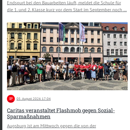
Endspurt bei den Bauarbeiten läuft, meldet die Schule für
die 1. und 2. Klasse kurz vor dem Start im September noch …
notes
05
. August 2026 17:04
Caritas veranstaltet Flashmob gegen Sozial-
Sparmaßnahmen
Augsburg ist am Mittwoch gegen die von der