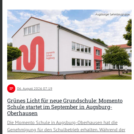
Augsburger Lehmbaugruppe
notes
06
. August 2026 07:19
Grünes Licht für neue Grundschule: Momento
Schule startet im September in Augsburg-
Oberhausen
Die Momento Schule in Augsburg-Oberhausen hat die
Genehmigung für den Schulbetrieb erhalten. Während der