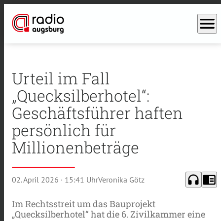
menu
Urteil im Fall
„Quecksilberhotel“:
Geschäftsführer haften
persönlich für
Millionenbeträge
headphones
chrome_reader_mode
02. April 2026
· 15:41 Uhr
Veronika Götz
Im Rechtsstreit um das Bauprojekt
„Quecksilberhotel“ hat die 6. Zivilkammer eine