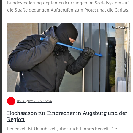
Bundesregierung geplanten Kürzungen im Sozialsystem auf
die Straße gegangen. Aufgerufen zum Protest hat die Caritas.
Foto: Pixabay
notes
05
. August 2026 16:34
Hochsaison für Einbrecher in Augsburg und der
Region
Ferienzeit ist Urlaubszeit, aber auch Einbrecherzeit. Die