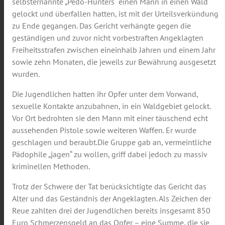
selbsternannte „Pedo-Hunters“ einen Mann in einen Wald
gelockt und überfallen hatten, ist mit der Urteilsverkündung
zu Ende gegangen. Das Gericht verhängte gegen die
geständigen und zuvor nicht vorbestraften Angeklagten
Freiheitsstrafen zwischen eineinhalb Jahren und einem Jahr
sowie zehn Monaten, die jeweils zur Bewährung ausgesetzt
wurden.
Die Jugendlichen hatten ihr Opfer unter dem Vorwand,
sexuelle Kontakte anzubahnen, in ein Waldgebiet gelockt.
Vor Ort bedrohten sie den Mann mit einer täuschend echt
aussehenden Pistole sowie weiteren Waffen. Er wurde
geschlagen und beraubt.Die Gruppe gab an, vermeintliche
Pädophile „jagen“ zu wollen, griff dabei jedoch zu massiv
kriminellen Methoden.
Trotz der Schwere der Tat berücksichtigte das Gericht das
Alter und das Geständnis der Angeklagten. Als Zeichen der
Reue zahlten drei der Jugendlichen bereits insgesamt 850
Euro Schmerzensgeld an das Opfer – eine Summe, die sie