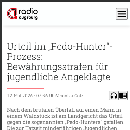
menu
Urteil im „Pedo-Hunter“-
Prozess:
Bewährungsstrafen für
jugendliche Angeklagte
headphones
chrome_reader_mode
12. Mai 2026
· 07:36 Uhr
Veronika Götz
Nach dem brutalen Überfall auf einen Mann in
einem Waldstück ist am Landgericht das Urteil
gegen die sogenannten „Pedo-Hunters“ gefallen.
Die zur Tatzeit minderjährigen Jugendlichen