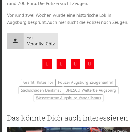
rund 700 Euro. Die Polizei sucht Zeugen.
Vor rund zwei Wochen wurde eine historische Lok in
Augsburg besprüht. Auch hier sucht die Polizei noch Zeugen.
von
person
Veronika Götz
Graffiti Rotes Tor
Polizei Augsburg Zeugenaufruf
Sachschaden Denkmal
UNESCO Welterbe Augsburg
Wassertürme Augsburg Vandalismus
Das könnte Dich auch interessieren
Foto: Pixabay