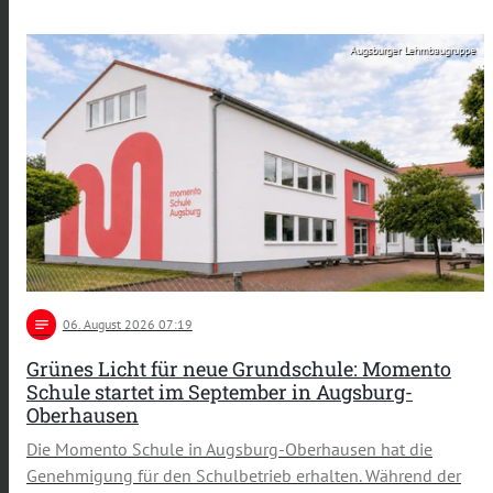
Augsburger Lehmbaugruppe
notes
06
. August 2026 07:19
Grünes Licht für neue Grundschule: Momento
Schule startet im September in Augsburg-
Oberhausen
Die Momento Schule in Augsburg-Oberhausen hat die
Genehmigung für den Schulbetrieb erhalten. Während der