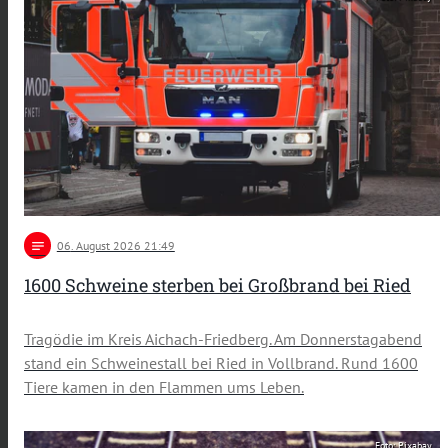
notes
06
. August 2026 21:49
1600 Schweine sterben bei Großbrand bei Ried
Tragödie im Kreis Aichach-Friedberg. Am Donnerstagabend
stand ein Schweinestall bei Ried in Vollbrand. Rund 1600
Tiere kamen in den Flammen ums Leben.
Foto: Pixabay