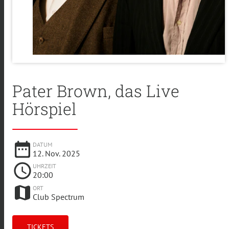
Pater Brown, das Live
Hörspiel
date_range
DATUM
12. Nov. 2025
schedule
UHRZEIT
20:00
map
ORT
Club Spectrum
TICKETS