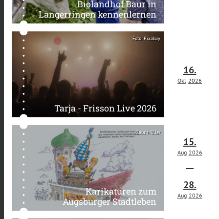
Biolandhof Baur in
Langerringen kennenlernen
Foto: Pixabay
16.
Okt
2026
Tarja - Frisson Live 2026
Klaus Müller
15.
Aug
2026
28.
Karikaturen zum
Aug
2026
Augsburger Stadtleben