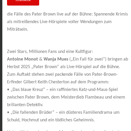
die Fälle des Pater Brown live auf der Bühne: Spannende Krimis
als mitreißendes Live-Hörspiel
e
voller Wendungen zum
Miträtseln.
Zwei Stars, Millionen Fans und eine Kultfigur:
Antoine Monot
&
Wanja Mues
(„Ein Fall für zwei“)
bringen ab
Herbst 2025 „Pater Brown“
als Live-Hörspiel
auf die Bühne.
Zum Auftakt stehen zwei packende Fälle
von Pater-Brown-
Erfinder Gilbert Keith Chesterton
auf dem Programm:
• „Das blaue Kreuz“ – ein raffiniertes Katz-und-Maus-Spiel
zwischen Pater Brown, dem Meisterdieb Flambeau und einem
brillanten Detektiv.
• „Die fallenden Brüder“ – ein düsteres Familiendrama um
Schuld, Hochmut und ein tödliches Geheimnis.