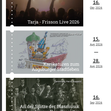
16.
Okt
2026
Tarja - Frisson Live 2026
Klaus Müller
15.
Aug
2026
28.
Karikaturen zum
Aug
2026
Augsburger Stadtleben
Sammlung Heinz Koppold
16.
Sep
2026
An der Spitze der Blasmusik