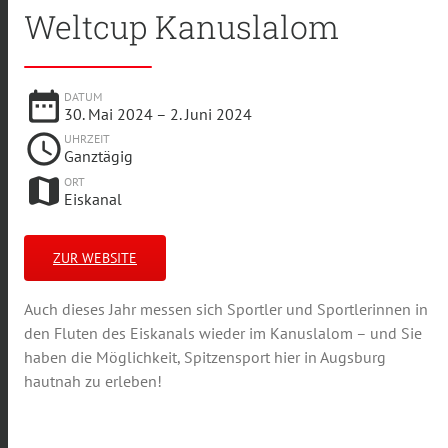
Weltcup Kanuslalom
date_range
DATUM
30. Mai 2024
– 2. Juni 2024
schedule
UHRZEIT
Ganztägig
map
ORT
Eiskanal
ZUR WEBSITE
Auch dieses Jahr messen sich Sportler und Sportlerinnen in
den Fluten des Eiskanals wieder im Kanuslalom – und Sie
haben die Möglichkeit, Spitzensport hier in Augsburg
hautnah zu erleben!