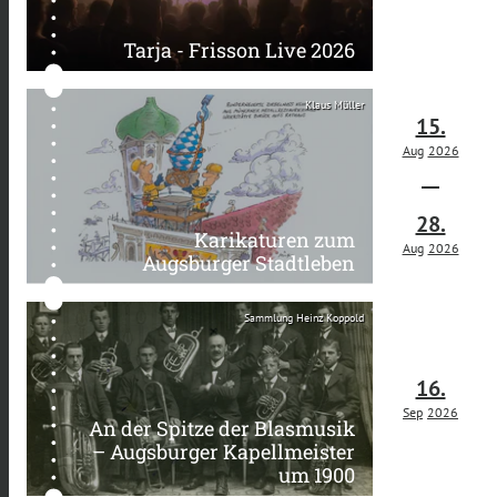
Tarja - Frisson Live 2026
Klaus Müller
15.
Aug
2026
28.
Karikaturen zum
Aug
2026
Augsburger Stadtleben
Sammlung Heinz Koppold
16.
Sep
2026
An der Spitze der Blasmusik
– Augsburger Kapellmeister
um 1900