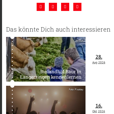
Das könnte Dich auch interessieren
StMELF
28.
Aug
2026
Biolandhof Baur in
Langerringen kennenlernen
Foto: Pixabay
16.
Okt
2026