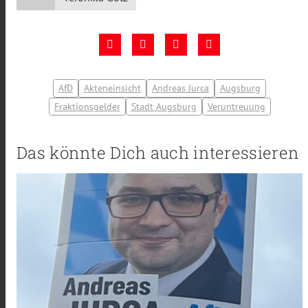
AfD
Akteneinsicht
Andreas Jurca
Augsburg
Fraktionsgelder
Stadt Augsburg
Veruntreuung
Das könnte Dich auch interessieren