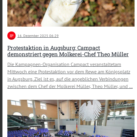
notes
16
. Dezember 2025 06:29
Protestaktion in Augsburg: Campact
demonstriert gegen Molkerei-Chef Theo Müller
Die Kampagnen-Organisation Campact veranstaltetam
Mittwoch eine Protestaktion vor dem Rewe am Königsplatz
in Augsburg. Ziel ist es, auf die angeblichen Verbindungen
zwischen dem Chef der Molkerei Müller, Theo Müller, und …
Foto: Pixabay