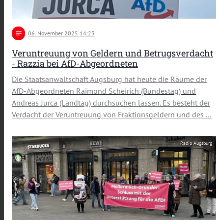
notes
06
. November 2025 14:23
Veruntreuung von Geldern und Betrugsverdacht
- Razzia bei AfD-Abgeordneten
Die Staatsanwaltschaft Augsburg hat heute die Räume der
AfD-Abgeordneten Raimond Scheirich (Bundestag) und
Andreas Jurca (Landtag) durchsuchen lassen. Es besteht der
Verdacht der Veruntreuung von Fraktionsgeldern und des …
Radio Augsburg