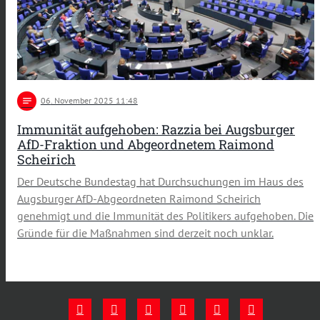
notes
06
. November 2025 11:48
Immunität aufgehoben: Razzia bei Augsburger
AfD-Fraktion und Abgeordnetem Raimond
Scheirich
Der Deutsche Bundestag hat Durchsuchungen im Haus des
Augsburger AfD-Abgeordneten Raimond Scheirich
genehmigt und die Immunität des Politikers aufgehoben. Die
Gründe für die Maßnahmen sind derzeit noch unklar.