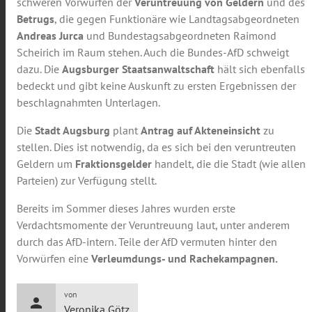
schweren Vorwürfen der
Veruntreuung von Geldern
und des
Betrugs
, die gegen Funktionäre wie Landtagsabgeordneten
Andreas Jurca
und Bundestagsabgeordneten Raimond
Scheirich im Raum stehen. Auch die Bundes-AfD schweigt
dazu. Die
Augsburger Staatsanwaltschaft
hält sich ebenfalls
bedeckt und gibt keine Auskunft zu ersten Ergebnissen der
beschlagnahmten Unterlagen.
Die
Stadt Augsburg
plant
Antrag auf Akteneinsicht
zu
stellen. Dies ist notwendig, da es sich bei den veruntreuten
Geldern um
Fraktionsgelder
handelt, die die Stadt (wie allen
Parteien) zur Verfügung stellt.
Bereits im Sommer dieses Jahres wurden erste
Verdachtsmomente der Veruntreuung laut, unter anderem
durch das AfD-intern. Teile der AfD vermuten hinter den
Vorwürfen eine
Verleumdungs- und Rachekampagnen.
von
person
Veronika Götz