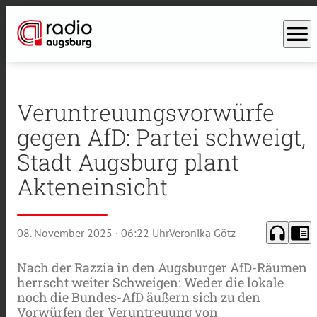
menu
Veruntreuungsvorwürfe
gegen AfD: Partei schweigt,
Stadt Augsburg plant
Akteneinsicht
headphones
chrome_reader_mode
08. November 2025
· 06:22 Uhr
Veronika Götz
Nach der Razzia in den Augsburger AfD-Räumen
herrscht weiter Schweigen: Weder die lokale
noch die Bundes-AfD äußern sich zu den
Vorwürfen der Veruntreuung von