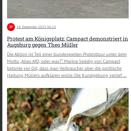
notes
18
. Dezember 2025 06:15
Protest am Königsplatz: Campact demonstriert in
Augsburg gegen Theo Müller
Die Aktion ist Teil einer bundesweiten Protesttour unter dem
Motto „Alles AfD, oder was?“. Marina Seddig von Campact
betonte vor Ort, dass man Verbraucher über die politische
Haltung Müllers aufklären wolle. Die Kundgebung verlief …